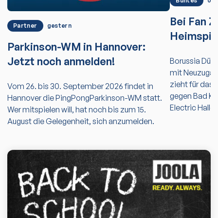
Buntes
05.
Bei Fan 
Partner
gestern
Heimspiel
Parkinson-WM in Hannover:
Jetzt noch anmelden!
Borussia Düss
mit Neuzugan
zieht für das
Vom 26. bis 30. September 2026 findet in
gegen Bad Kön
Hannover die PingPongParkinson-WM statt.
Electric Halle
Wer mitspielen will, hat noch bis zum 15.
August die Gelegenheit, sich anzumelden.