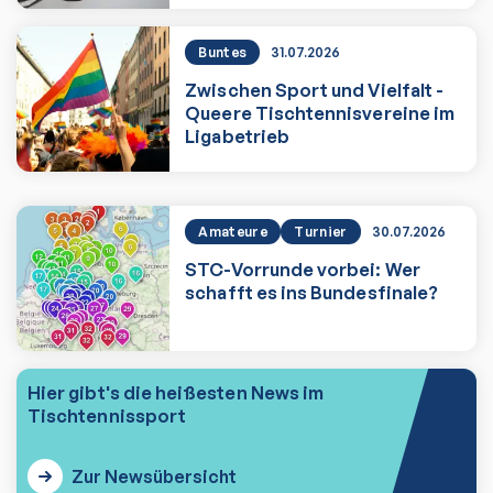
Buntes
31.07.2026
Zwischen Sport und Vielfalt -
Queere Tischtennisvereine im
Ligabetrieb
Zwischen Sport und Vielfalt - Queere T
Amateure
Turnier
30.07.2026
STC-Vorrunde vorbei: Wer
schafft es ins Bundesfinale?
STC-Vorrunde vorbei: Wer schafft es i
Hier gibt's die heißesten News im
Tischtennissport
Zur Newsübersicht