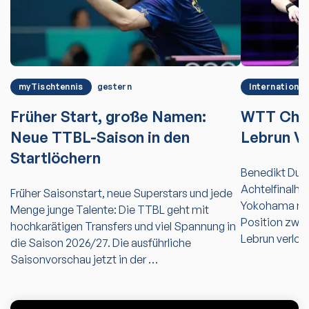
myTischtennis
gestern
International
Früher Start, große Namen:
WTT Cha
Neue TTBL-Saison in den
Lebrun Vo
Startlöchern
Benedikt Dud
Achtelfinalh
Früher Saisonstart, neue Superstars und jede
Yokohama nic
Menge junge Talente: Die TTBL geht mit
Position zwei
hochkarätigen Transfers und viel Spannung in
Lebrun verlor
die Saison 2026/27. Die ausführliche
Saisonvorschau jetzt in der …