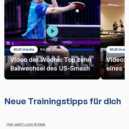
Multimedia
04.08.2026
Multimedi
Video der Woche: Top zehn
Video: 
Ballwechsel des US-Smash
eines T
Neue Trainingstipps für dich
Hier geht's zum Artikel.