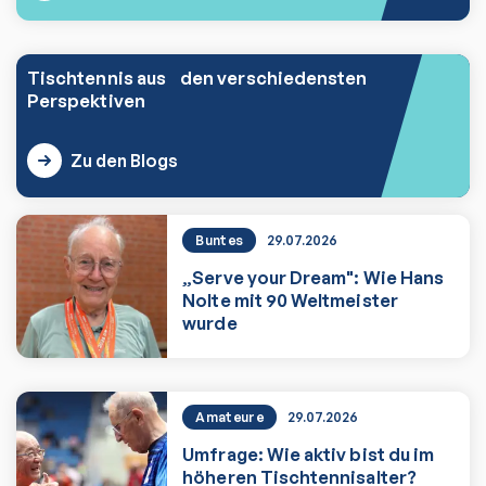
Tischtennis aus den verschiedensten
Perspektiven
Zu den Blogs
Buntes
29.07.2026
„Serve your Dream": Wie Hans
Nolte mit 90 Weltmeister
wurde
Zum Artikel
Amateure
29.07.2026
Umfrage: Wie aktiv bist du im
höheren Tischtennisalter?