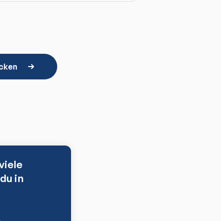
icken
viele
du in