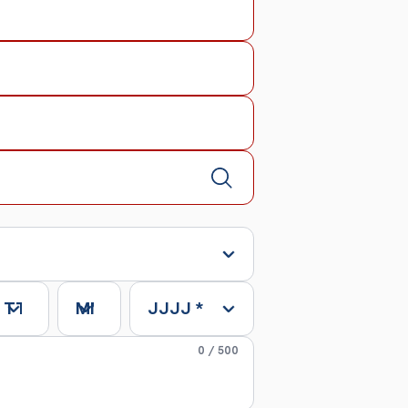
TT
*
MM
*
JJJJ
*
0
/
500