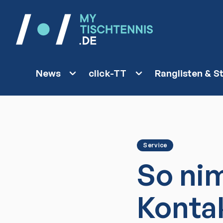
News
click-TT
Ranglisten & St
Service
So ni
Konta