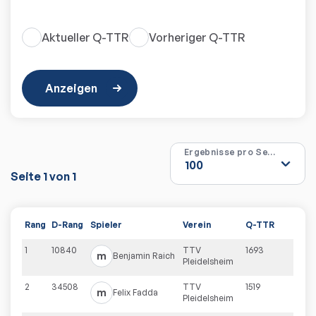
Aktueller Q-TTR
Vorheriger Q-TTR
Anzeigen
Ergebnisse pro Seite
Seite
1
von
1
Rang
D-Rang
Spieler
Verein
Q-TTR
1
10840
TTV
1693
m
Benjamin
Raich
Pleidelsheim
2
34508
TTV
1519
m
Felix
Fadda
Pleidelsheim