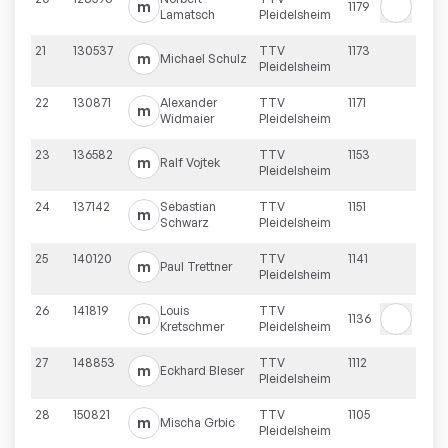
m
1179
Lamatsch
Pleidelsheim
21
130537
TTV
1173
m
Michael
Schulz
Pleidelsheim
22
130871
Alexander
TTV
1171
m
Widmaier
Pleidelsheim
23
136582
TTV
1153
m
Ralf
Vojtek
Pleidelsheim
24
137142
Sebastian
TTV
1151
m
Schwarz
Pleidelsheim
25
140120
TTV
1141
m
Paul
Trettner
Pleidelsheim
26
141819
Louis
TTV
m
1136
Kretschmer
Pleidelsheim
27
148853
TTV
1112
m
Eckhard
Bleser
Pleidelsheim
28
150821
TTV
1105
m
Mischa
Grbic
Pleidelsheim