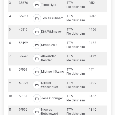
3
35876
TTV
1512
m
Timo
Hyra
Pleidelsheim
4
36937
TTV
1507
m
Tobias
Kuhnert
Pleidelsheim
5
45816
TTV
1466
m
Dirk
Widmayer
Pleidelsheim
6
52499
TTV
1438
m
Simo
Grbic
Pleidelsheim
7
56647
Alexander
TTV
1422
m
Bender
Pleidelsheim
8
59525
TTV
1411
m
Michael
Kötzing
Pleidelsheim
9
60094
Nikolei
TTV
1409
m
Wiesenauer
Pleidelsheim
10
61031
TTV
1406
m
Jens
Coburger
Pleidelsheim
11
79596
Nicolas
TTV
1340
m
Rebakowski
Pleidelsheim