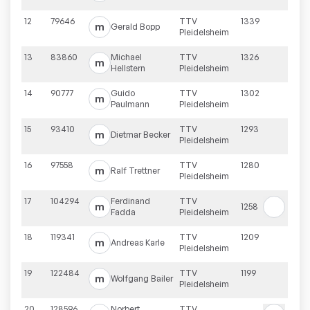
12
79646
TTV
1339
m
Gerald
Bopp
Pleidelsheim
13
83860
Michael
TTV
1326
m
Hellstern
Pleidelsheim
14
90777
Guido
TTV
1302
m
Paulmann
Pleidelsheim
15
93410
TTV
1293
m
Dietmar
Becker
Pleidelsheim
16
97558
TTV
1280
m
Ralf
Trettner
Pleidelsheim
17
104294
Ferdinand
TTV
m
1258
Fadda
Pleidelsheim
18
119341
TTV
1209
m
Andreas
Karle
Pleidelsheim
19
122484
TTV
1199
m
Wolfgang
Bailer
Pleidelsheim
20
128596
Norbert
TTV