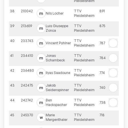
Pleidelsheim
38
210042
TTV
891
m
Nils
Locher
Pleidelsheim
39
213659
Luis Giuseppe
TTV
875
m
Zonca
Pleidelsheim
40
233743
TTV
m
Vincent
Pohlner
787
Pleidelsheim
41
234410
Jonas
TTV
m
784
Schambeck
Pleidelsheim
42
236480
TTV
m
Ilyas
Saadoune
774
Pleidelsheim
43
242475
Jakob
TTV
m
740
Seidenspinner
Pleidelsheim
44
242742
Ben
TTV
m
738
Hackspacher
Pleidelsheim
45
245370
Marie
TTV
718
w
Mergenthaler
Pleidelsheim