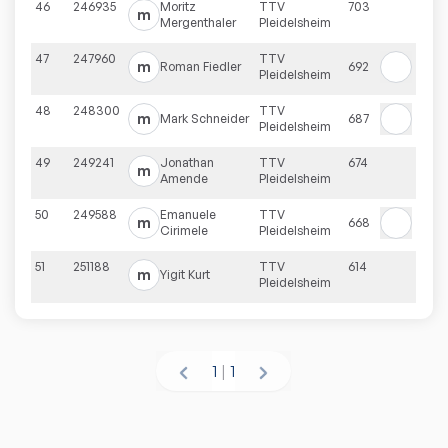
46
246935
Moritz
TTV
703
m
Mergenthaler
Pleidelsheim
47
247960
TTV
m
Roman
Fiedler
692
Pleidelsheim
48
248300
TTV
m
Mark
Schneider
687
Pleidelsheim
49
249241
Jonathan
TTV
674
m
Amende
Pleidelsheim
50
249588
Emanuele
TTV
m
668
Cirimele
Pleidelsheim
51
251188
TTV
614
m
Yigit
Kurt
Pleidelsheim
1
|
1