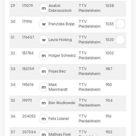
29
171079
Anatoli
TTV
1038
m
Dobrosozkich
Pleidelsheim
30
171916
TTV
w
Franziska
Bopp
1035
Pleidelsheim
31
176437
TTV
w
Laura
Hicking
1020
Pleidelsheim
32
181786
TTV
1002
m
Holger
Schwarz
Pleidelsheim
33
185739
TTV
987
m
Finjas
Bez
Pleidelsheim
34
195676
Maik
TTV
950
m
Mannhardt
Pleidelsheim
35
199711
TTV
934
m
Ben
Wudkowski
Pleidelsheim
36
204052
TTV
916
m
Felix
Lissner
Pleidelsheim
37
207334
TTV
902
m
Mathias
Fixel