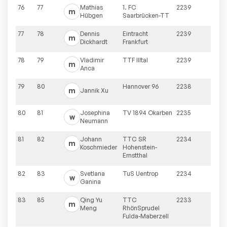
76
77
Mathias
1. FC
2239
m
Hübgen
Saarbrücken-TT
77
78
Dennis
Eintracht
2239
m
Dickhardt
Frankfurt
78
79
Vladimir
TTF Illtal
2239
m
Anca
79
80
Hannover 96
2238
m
Jannik
Xu
80
81
Josephina
TV 1894 Okarben
2235
w
Neumann
81
82
Johann
TTC SR
2234
m
Koschmieder
Hohenstein-
Ernstthal
82
83
Svetlana
TuS Uentrop
2234
w
Ganina
83
85
Qing Yu
TTC
2233
m
Meng
RhönSprudel
Fulda-Maberzell