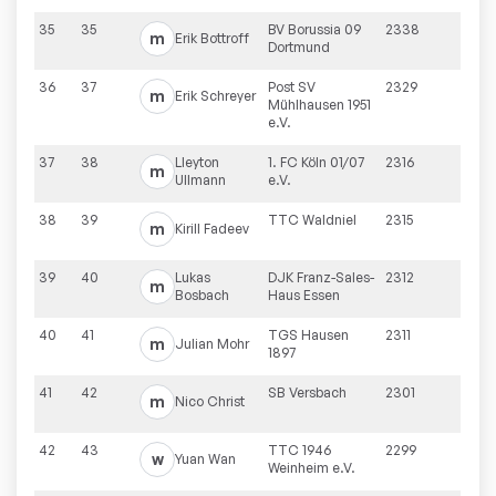
35
35
BV Borussia 09
2338
m
Erik
Bottroff
Dortmund
36
37
Post SV
2329
m
Erik
Schreyer
Mühlhausen 1951
e.V.
37
38
Lleyton
1. FC Köln 01/07
2316
m
Ullmann
e.V.
38
39
TTC Waldniel
2315
m
Kirill
Fadeev
39
40
Lukas
DJK Franz-Sales-
2312
m
Bosbach
Haus Essen
40
41
TGS Hausen
2311
m
Julian
Mohr
1897
41
42
SB Versbach
2301
m
Nico
Christ
42
43
TTC 1946
2299
w
Yuan
Wan
Weinheim e.V.