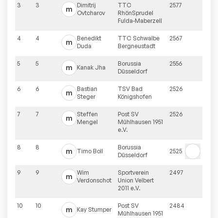
3
3
Dimitrij
TTC
2577
m
Ovtcharov
RhönSprudel
Fulda-Maberzell
4
4
Benedikt
TTC Schwalbe
2567
m
Duda
Bergneustadt
5
5
Borussia
2556
m
Kanak
Jha
Düsseldorf
6
6
Bastian
TSV Bad
2526
m
Steger
Königshofen
7
7
Steffen
Post SV
2526
m
Mengel
Mühlhausen 1951
e.V.
8
8
Borussia
m
Timo
Boll
2525
Düsseldorf
9
9
Wim
Sportverein
2497
m
Verdonschot
Union Velbert
2011 e.V.
10
10
Post SV
2484
m
Kay
Stumper
Mühlhausen 1951