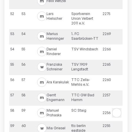
m
Felix
Wetzel
52
53
Lars
Sportverein
2275
m
Hielscher
Union Velbert
2011 e.V.
53
54
Marius
1. FC
2269
m
Henninger
Saarbrücken-TT
54
55
Daniel
TSV Windsbach
2266
m
Rinderer
55
56
Franziska
TSV 1909
2265
w
Schreiner
Langstadt
56
57
TTC Zella-
2260
m
Ara
Karakulak
Mehlis e.V.
57
58
Gerrit
TTC GW Bad
2257
m
Engemann
Hamm
58
59
Manuel
SC Staig
m
2256
Prohaska
59
60
ttc berlin
2255
w
Mia
Griesel
eastside