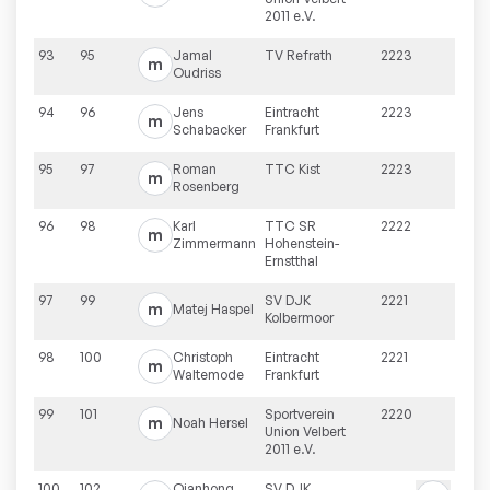
2011 e.V.
93
95
Jamal
TV Refrath
2223
m
Oudriss
94
96
Jens
Eintracht
2223
m
Schabacker
Frankfurt
95
97
Roman
TTC Kist
2223
m
Rosenberg
96
98
Karl
TTC SR
2222
m
Zimmermann
Hohenstein-
Ernstthal
97
99
SV DJK
2221
m
Matej
Haspel
Kolbermoor
98
100
Christoph
Eintracht
2221
m
Waltemode
Frankfurt
99
101
Sportverein
2220
m
Noah
Hersel
Union Velbert
2011 e.V.
100
102
Qianhong
SV DJK