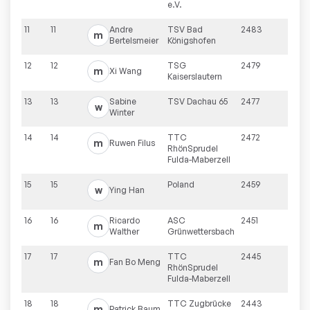
e.V.
11
11
Andre
TSV Bad
2483
m
Bertelsmeier
Königshofen
12
12
TSG
2479
m
Xi
Wang
Kaiserslautern
13
13
Sabine
TSV Dachau 65
2477
w
Winter
14
14
TTC
2472
m
Ruwen
Filus
RhönSprudel
Fulda-Maberzell
15
15
Poland
2459
w
Ying
Han
16
16
Ricardo
ASC
2451
m
Walther
Grünwettersbach
17
17
TTC
2445
m
Fan Bo
Meng
RhönSprudel
Fulda-Maberzell
18
18
TTC Zugbrücke
2443
m
Patrick
Baum