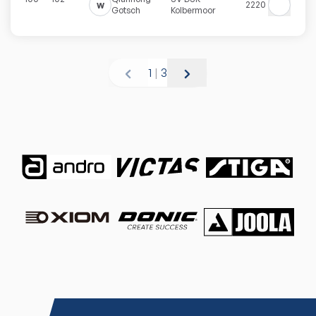
w
2220
Gotsch
Kolbermoor
1
|
3