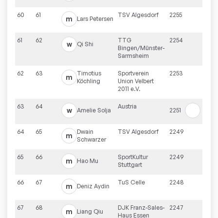
60
61
TSV Algesdorf
2255
m
Lars
Petersen
61
62
TTG
2254
w
Qi
Shi
Bingen/Münster-
Sarmsheim
62
63
Timotius
Sportverein
2253
m
Köchling
Union Velbert
2011 e.V.
63
64
Austria
w
Amelie
Solja
2251
64
65
Dwain
TSV Algesdorf
2249
m
Schwarzer
65
66
SportKultur
2249
m
Hao
Mu
Stuttgart
66
67
TuS Celle
2248
m
Deniz
Aydin
67
68
DJK Franz-Sales-
2247
m
Liang
Qiu
Haus Essen