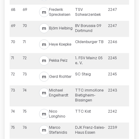
68
69
Frederik
TSV
2247
m
Spreckelsen
Schwarzenbek
69
70
BV Borussia 09
2247
m
Björn
Helbing
Dortmund
70
71
Oldenburger TB
2246
m
Heye
Koepke
71
72
1. FSV Mainz 05
2245
m
Pekka
Pelz
e. V.
72
73
SC Staig
2245
m
Gerd
Richter
73
74
Michael
TTC immoXone
2243
m
Engelhardt
Bietigheim-
Bissingen
74
75
Nico
TTC Kist
2242
m
Longhino
75
76
Marco
DJK Franz-Sales-
2239
m
Stefanidis
Haus Essen