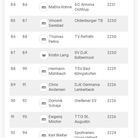
84
86
SC Arminia
2231
m
Mathis
Kohne
Ochtrup
85
87
Vincent
Oldenburger TB
2230
m
Senkbeil
86
88
Thomas
TV Refrath
2230
m
Pellny
87
89
SV DJK
2230
w
Kristin
Lang
Kolbermoor
88
90
Hermann
TSV Bad
2229
m
Mühlbach
Königshofen
89
91
Chris
DJK Germania
2226
m
Andersen
Lenkerbeck
90
92
Dominik
Gießener SV
2226
m
Scheja
91
93
Ewgenij
TTG St.
2226
m
Milchin
Augustin
92
94
Sportverein
2224
m
Karl
Walter
Union Velbert