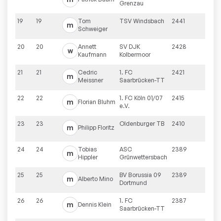
Grenzau
19
19
Tom
TSV Windsbach
2441
m
Schweiger
20
20
Annett
SV DJK
2428
w
Kaufmann
Kolbermoor
21
21
Cedric
1. FC
2421
m
Meissner
Saarbrücken-TT
22
22
1. FC Köln 01/07
2415
m
Florian
Bluhm
e.V.
23
23
Oldenburger TB
2410
m
Philipp
Floritz
24
24
Tobias
ASC
2389
m
Hippler
Grünwettersbach
25
25
BV Borussia 09
2389
m
Alberto
Mino
Dortmund
26
26
1. FC
2387
m
Dennis
Klein
Saarbrücken-TT