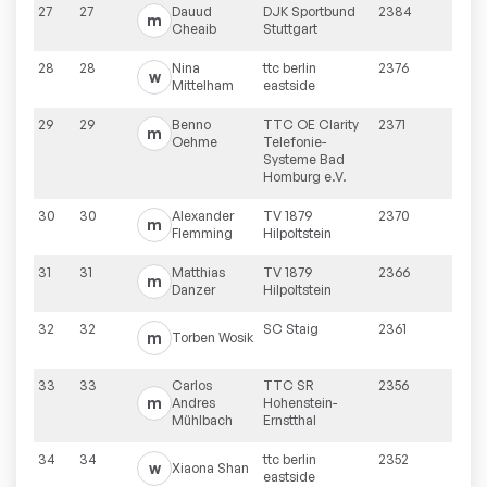
27
27
Dauud
DJK Sportbund
2384
m
Cheaib
Stuttgart
28
28
Nina
ttc berlin
2376
w
Mittelham
eastside
29
29
Benno
TTC OE Clarity
2371
m
Oehme
Telefonie-
Systeme Bad
Homburg e.V.
30
30
Alexander
TV 1879
2370
m
Flemming
Hilpoltstein
31
31
Matthias
TV 1879
2366
m
Danzer
Hilpoltstein
32
32
SC Staig
2361
m
Torben
Wosik
33
33
Carlos
TTC SR
2356
m
Andres
Hohenstein-
Mühlbach
Ernstthal
34
34
ttc berlin
2352
w
Xiaona
Shan
eastside