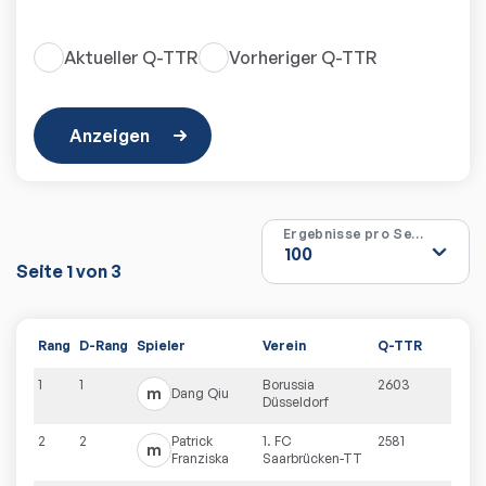
Aktueller Q-TTR
Vorheriger Q-TTR
Anzeigen
Ergebnisse pro Seite
Seite
1
von
3
Rang
D-Rang
Spieler
Verein
Q-TTR
1
1
Borussia
2603
m
Dang
Qiu
Düsseldorf
2
2
Patrick
1. FC
2581
m
Franziska
Saarbrücken-TT