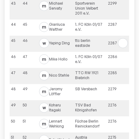
43
44
Michael
Sportverein
2299
m
Servaty
Union Velbert
2011 e.V.
44
45
Gianluca
1. FC Köln 01/07
2287
m
Walther
e.V.
45
46
ttc berlin
w
Yaping
Ding
2287
eastside
46
47
1. FC Köln 01/07
2286
m
Mike
Hollo
e.V.
47
48
TTC RW 1921
2285
m
Nico
Stehle
Biebrich
48
49
Jeromy
SB Versbach
2279
m
Löffler
49
50
Koharu
TSV Bad
2276
w
Itagaki
Königshofen
50
51
Lennart
Füchse Berlin
2276
m
Wehking
Reinickendorf
51
52
Austria
2275