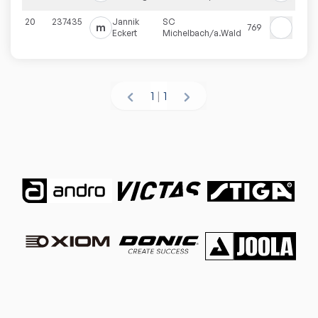
20
237435
Jannik
SC
m
769
Eckert
Michelbach/a.Wald
1
|
1