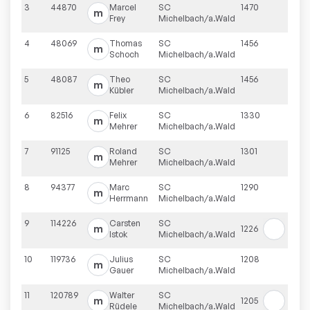
3
44870
Marcel
SC
1470
m
Frey
Michelbach/a.Wald
4
48069
Thomas
SC
1456
m
Schoch
Michelbach/a.Wald
5
48087
Theo
SC
1456
m
Kübler
Michelbach/a.Wald
6
82516
Felix
SC
1330
m
Mehrer
Michelbach/a.Wald
7
91125
Roland
SC
1301
m
Mehrer
Michelbach/a.Wald
8
94377
Marc
SC
1290
m
Herrmann
Michelbach/a.Wald
9
114226
Carsten
SC
m
1226
Istok
Michelbach/a.Wald
10
119736
Julius
SC
1208
m
Gauer
Michelbach/a.Wald
11
120789
Walter
SC
m
1205
Rüdele
Michelbach/a.Wald