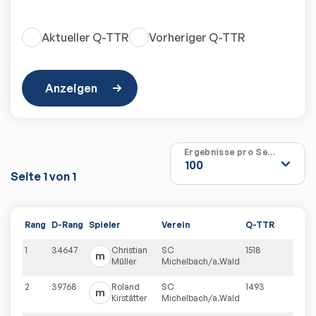
Aktueller Q-TTR
Vorheriger Q-TTR
Anzeigen
Ergebnisse pro Seite
Seite
1
von
1
Rang
D-Rang
Spieler
Verein
Q-TTR
1
34647
Christian
SC
1518
m
Müller
Michelbach/a.Wald
2
39768
Roland
SC
1493
m
Kirstätter
Michelbach/a.Wald