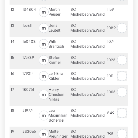
12
134804
Martin
SC
1159
m
Peuser
Michelbach/a.Wald
13
155811
Jens
SC
m
1089
Leutelt
Michelbach/a.Wald
14
160403
Willi
SC
1074
m
Brantsch
Michelbach/a.Wald
15
175739
Stefan
SC
m
1023
Kramer
Michelbach/a.Wald
16
179014
Leif-Eric
SC
m
1011
Kübler
Michelbach/a.Wald
17
180761
Henry
SC
1005
m
Christian
Michelbach/a.Wald
Niklas
18
219774
Leo
SC
849
m
Maximilian
Michelbach/a.Wald
Scherdel
19
232065
Malte
SC
m
795
Preuninger
Michelbach/a.Wald