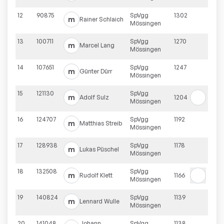
12
90875
SpVgg
1302
m
Rainer
Schlaich
Mössingen
13
100711
SpVgg
1270
m
Marcel
Lang
Mössingen
14
107651
SpVgg
1247
m
Günter
Dürr
Mössingen
15
121130
SpVgg
m
Adolf
Sulz
1204
Mössingen
16
124707
SpVgg
1192
m
Matthias
Streib
Mössingen
17
128938
SpVgg
1178
m
Lukas
Püschel
Mössingen
18
132508
SpVgg
m
Rudolf
Klett
1166
Mössingen
19
140824
SpVgg
1139
m
Lennard
Wulle
Mössingen
20
141048
Johann
SpVgg
1138