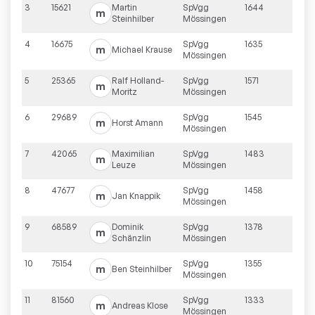
3
15621
Martin
SpVgg
1644
m
Steinhilber
Mössingen
4
16675
SpVgg
1635
m
Michael
Krause
Mössingen
5
25365
Ralf
Holland-
SpVgg
1571
m
Moritz
Mössingen
6
29689
SpVgg
1545
m
Horst
Amann
Mössingen
7
42065
Maximilian
SpVgg
1483
m
Leuze
Mössingen
8
47677
SpVgg
1458
m
Jan
Knappik
Mössingen
9
68589
Dominik
SpVgg
1378
m
Schänzlin
Mössingen
10
75154
SpVgg
1355
m
Ben
Steinhilber
Mössingen
11
81560
SpVgg
1333
m
Andreas
Klose
Mössingen