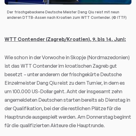
Der frischgebackene Deutsche Meister Dang Qiu reist mit neun
anderen DTTB-Assen nach Kroatien zum WTT Contender. (© ITTF)
WTT Contender (Zagreb/Kroatien), 9. bis 14. Juni:
Wie schon in der Vorwoche in Skopje (Nordmazedonien)
ist das WTT Contender im kroatischen Zagreb gut
besetzt – unter anderem der frischgekürte Deutsche
Einzelmeister Dang Qiu reist zu dem Turnier, in dem es
um 100.000 US-Dollar geht. Acht der insgesamt zehn
angemeldeten Deutschen starten bereits ab Dienstag in
der Qualifikation, bei der die restlichen Plätze für die
Hauptrunde ausgespielt werden. Am Donnerstag beginnt
für die qualifizierten Akteure die Hauptrunde.