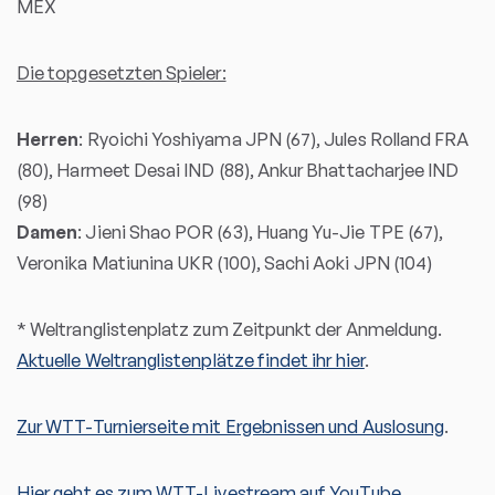
MEX
Die topgesetzten Spieler:
Herren
: Ryoichi Yoshiyama JPN (67), Jules Rolland FRA
(80), Harmeet Desai IND (88), Ankur Bhattacharjee IND
(98)
Damen
: Jieni Shao POR (63), Huang Yu-Jie TPE (67),
Veronika Matiunina UKR (100), Sachi Aoki JPN (104)
* Weltranglistenplatz zum Zeitpunkt der Anmeldung.
Aktuelle Weltranglistenplätze findet ihr hier
.
Zur WTT-Turnierseite mit Ergebnissen und Auslosung
.
Hier geht es zum WTT-Livestream auf YouTube.