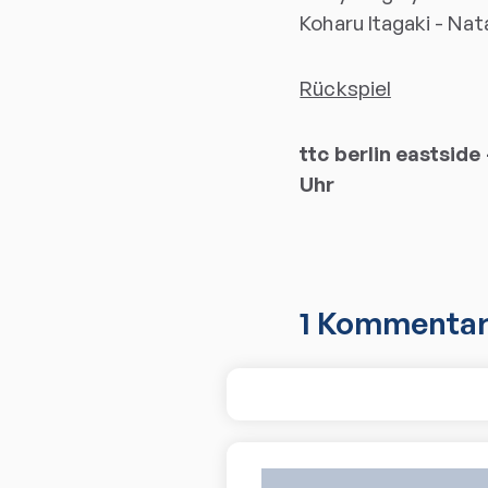
Koharu Itagaki - Natal
Rückspiel
ttc berlin eastsid
Uhr
1
Kommenta