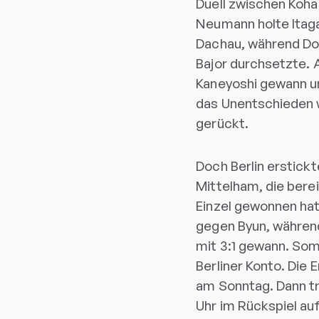
Duell zwischen Koha
Neumann holte Itaga
Dachau, während Dor
Bajor durchsetzte. 
Kaneyoshi gewann un
das Unentschieden w
gerückt.
Doch Berlin erstick
Mittelham, die berei
Einzel gewonnen hatt
gegen Byun, während
mit 3:1 gewann. Somi
Berliner Konto. Die E
am Sonntag. Dann t
Uhr im Rückspiel au