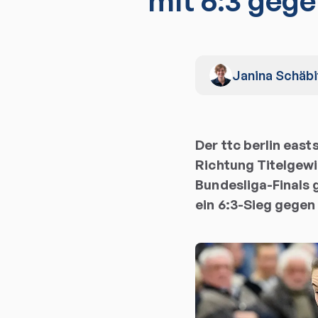
mit 6:3 geg
Janina Schäbi
Der ttc berlin east
Richtung Titelgewi
Bundesliga-Finals
ein 6:3-Sieg gege