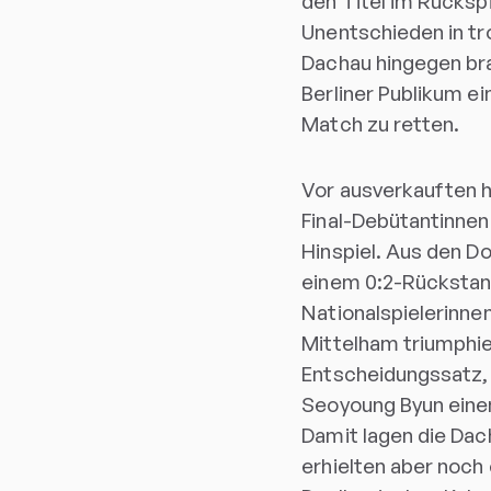
den Titel im Rücksp
Unentschieden in t
Dachau hingegen br
Berliner Publikum ei
Match zu retten.
Vor ausverkauften 
Final-Debütantinnen
Hinspiel. Aus den D
einem 0:2-Rückstand
Nationalspielerinne
Mittelham triumphier
Entscheidungssatz,
Seoyoung Byun einen
Damit lagen die Dac
erhielten aber noch