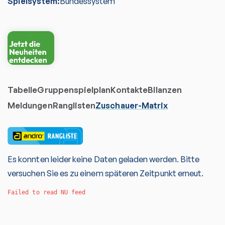
Spielsystem:
Bundessystem
Tabelle
Gruppenspielplan
Kontakte
Bilanzen
Meldungen
Ranglisten
Zuschauer-Matrix
Es konnten leider keine Daten geladen werden. Bitte
versuchen Sie es zu einem späteren Zeitpunkt erneut.
Failed to read NU feed