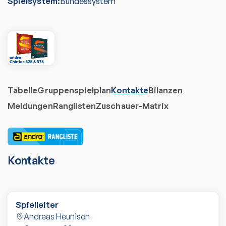
Spielsystem:
Bundessystem
Tabelle
Gruppenspielplan
Kontakte
Bilanzen
Meldungen
Ranglisten
Zuschauer-Matrix
Kontakte
Spielleiter
Andreas Heunisch