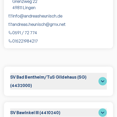
Grenzweg 22
49811
Lingen
info@andreasheunisch.de
andreas.heunisch@gmx.net
0591 / 72 774
015221984217
SV Bad Bentheim/TuS Gildehaus (SG)
(4432000)
SV Bawinkel III (4410240)