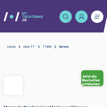
Home
click-TT
TTBW
Verein