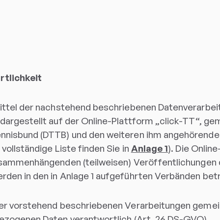
tlichkeit
ittel der nachstehend beschriebenen Datenverarbei
dargestellt auf der Online-Plattform „click-TT“, g
nnisbund (DTTB) und den weiteren ihm angehörende
vollständige Liste finden Sie in
Anlage 1
). Die Onlin
usammenhängenden (teilweisen) Veröffentlichungen 
den in den in Anlage 1 aufgeführten Verbänden betr
der vorstehend beschriebenen Verarbeitungen geme
ezogenen Daten verantwortlich (Art. 26 DS-GVO).