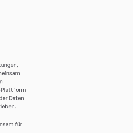
tungen,
emeinsam
n
e-Plattform
der Daten
ieben.
insam für