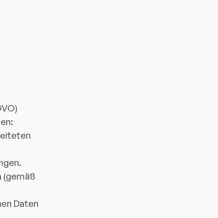
GVO)
gen:
beiteten
angen.
en (gemäß
nen Daten