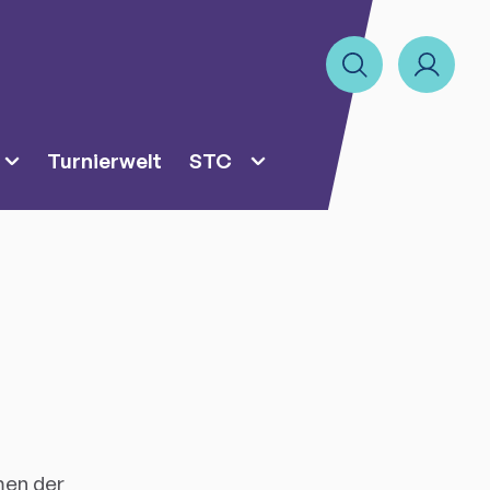
Turnierwelt
STC
men der