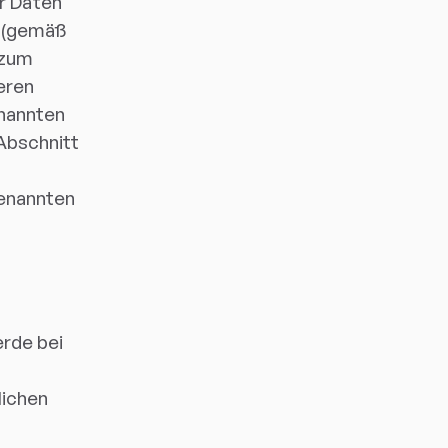
er Daten
n (gemäß
 zum
eren
enannten
Abschnitt
genannten
erde bei
lichen