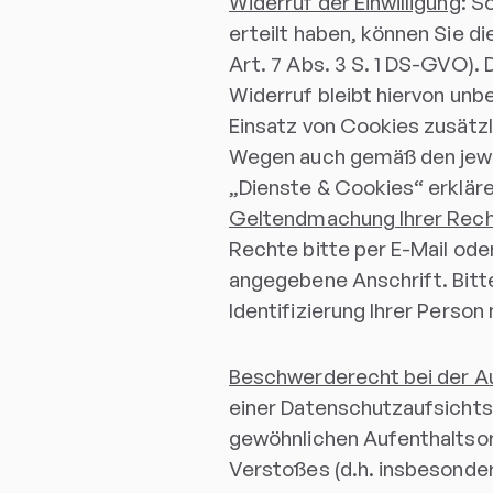
Widerruf der Einwilligung
: S
erteilt haben, können Sie d
Art. 7 Abs. 3 S. 1 DS-GVO).
Widerruf bleibt hiervon unb
Einsatz von Cookies zusätz
Wegen auch gemäß den jewe
„Dienste & Cookies“ erkläre
Geltendmachung Ihrer Rec
Rechte bitte per E-Mail oder
angegebene Anschrift. Bitte 
Identifizierung Ihrer Person 
Beschwerderecht bei der A
einer Datenschutzaufsichts
gewöhnlichen Aufenthaltsor
Verstoßes (d.h. insbesonder