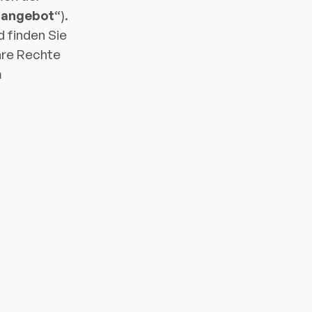
angebot
“).
 finden Sie
hre Rechte
m