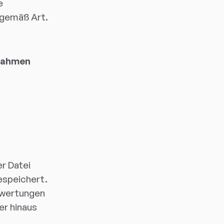
e
(gemäß Art.
 Rahmen
r Datei
espeichert.
swertungen
er hinaus