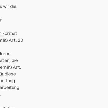
s wir die
r
n
en Format
mäß Art. 20
deren
aten, die
(gemäß Art.
ür diese
beitung
rarbeitung
.