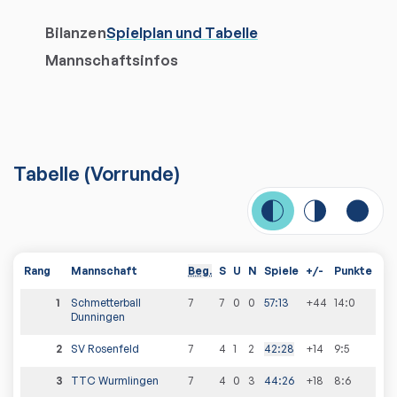
Bilanzen
Spielplan und Tabelle
Mannschaftsinfos
Tabelle
(
Vorrunde
)
Rang
Mannschaft
Beg.
S
U
N
Spiele
+/-
Punkte
1
Schmetterball
7
7
0
0
57
:
13
+44
14
:
0
Dunningen
2
SV Rosenfeld
7
4
1
2
42
:
28
+14
9
:
5
3
TTC Wurmlingen
7
4
0
3
44
:
26
+18
8
:
6