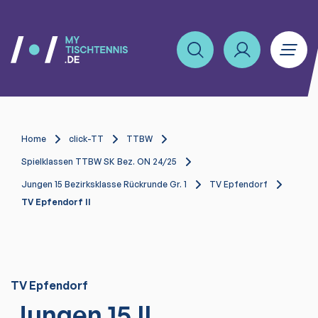
Home
click-TT
TTBW
Spielklassen TTBW SK Bez. ON 24/25
Jungen 15 Bezirksklasse Rückrunde Gr. 1
TV Epfendorf
TV Epfendorf II
TV Epfendorf
Jungen 15 II