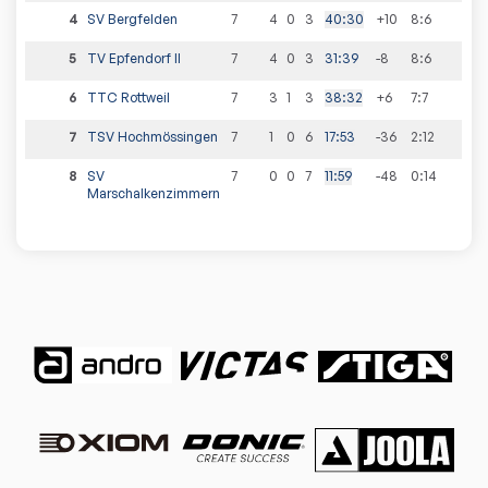
4
SV Bergfelden
7
4
0
3
40
:
30
+10
8
:
6
5
TV Epfendorf II
7
4
0
3
31
:
39
-8
8
:
6
6
TTC Rottweil
7
3
1
3
38
:
32
+6
7
:
7
7
TSV Hochmössingen
7
1
0
6
17
:
53
-36
2
:
12
8
SV
7
0
0
7
11
:
59
-48
0
:
14
Marschalkenzimmern