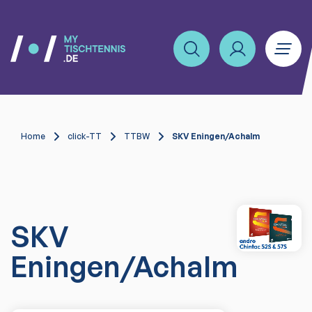
Home
click-TT
TTBW
SKV Eningen/Achalm
SKV
Eningen/Achalm