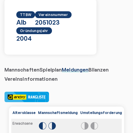
TTBW
Vereinsnummer
Alb
2051023
Gründungsjahr
2004
Mannschaften
Spielplan
Meldungen
Bilanzen
Vereinsinformationen
Altersklasse
Mannschaftsmeldung
Umstellungsforderungen
Erwachsene