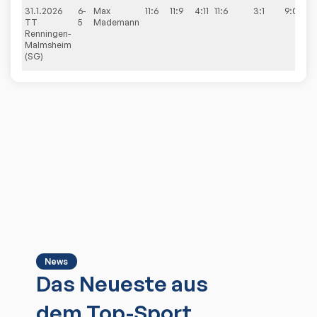
31.1.2026
6-
Max
11:6
11:9
4:11
11:6
3:1
9:0
TT
5
Mademann
Renningen-
Malmsheim
(SG)
News
Das Neueste aus
dem Top-Sport