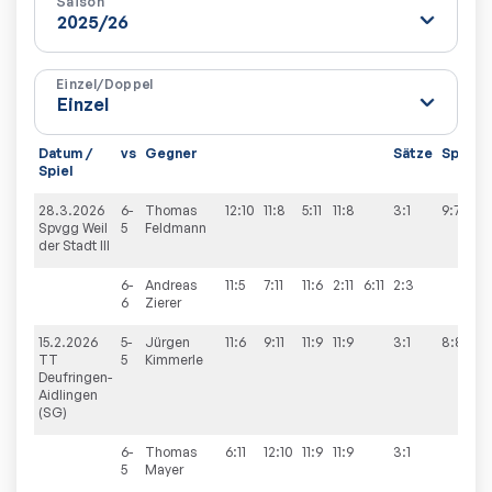
Saison
Einzel/Doppel
Datum /
vs
Gegner
Sätze
Spiele
Spiel
28.3.2026
6-
Thomas
12:10
11:8
5:11
11:8
3:1
9:7
Spvgg Weil
5
Feldmann
der Stadt III
6-
Andreas
11:5
7:11
11:6
2:11
6:11
2:3
6
Zierer
15.2.2026
5-
Jürgen
11:6
9:11
11:9
11:9
3:1
8:8
TT
5
Kimmerle
Deufringen-
Aidlingen
(SG)
6-
Thomas
6:11
12:10
11:9
11:9
3:1
5
Mayer