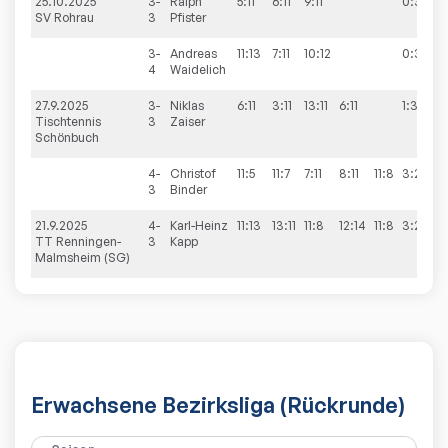
25.10.2025
3-
Ralph
5:11
6:11
9:11
0:3
SV Rohrau
3
Pfister
3-
Andreas
11:13
7:11
10:12
0:3
4
Waidelich
27.9.2025
3-
Niklas
6:11
3:11
13:11
6:11
1:3
Tischtennis
3
Zaiser
Schönbuch
4-
Christof
11:5
11:7
7:11
8:11
11:8
3:2
3
Binder
21.9.2025
4-
Karl-Heinz
11:13
13:11
11:8
12:14
11:8
3:2
TT Renningen-
3
Kapp
Malmsheim (SG)
Erwachsene Bezirksliga (Rückrunde)