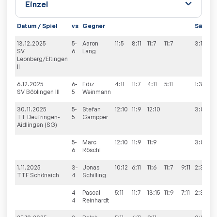
Datum / Spiel
vs
Gegner
Sätze
13.12.2025
5-
Aaron
11:5
8:11
11:7
11:7
3:1
SV
6
Lang
Leonberg/Eltingen
II
6.12.2025
6-
Ediz
4:11
11:7
4:11
5:11
1:3
SV Böblingen III
5
Weinmann
30.11.2025
5-
Stefan
12:10
11:9
12:10
3:0
TT Deufringen-
5
Gampper
Aidlingen (SG)
5-
Marc
12:10
11:9
11:9
3:0
6
Röschl
1.11.2025
3-
Jonas
10:12
6:11
11:6
11:7
9:11
2:3
TTF Schönaich
4
Schilling
4-
Pascal
5:11
11:7
13:15
11:9
7:11
2:3
4
Reinhardt