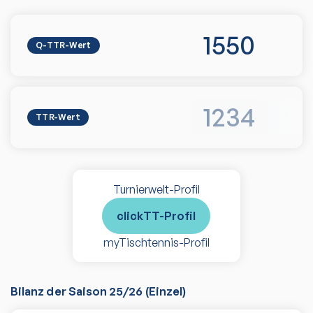
1550
Q-TTR-Wert
1234
TTR-Wert
Turnierwelt-Profil
clickTT-Profil
myTischtennis-Profil
Bilanz der Saison
25/26
(
Einzel
)