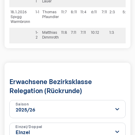
1
Lauer
18.1.2026
1-1
Thomas
11:7
8:11
11:4
6:11
7:11
2:3
5:9
Spvgg
Pfaundler
Warmbronn
1-
Matthias
11:8
7:11
7:11
10:12
1:3
2
Dimmroth
Erwachsene Bezirksklasse
Relegation (Rückrunde)
Saison
Einzel/Doppel