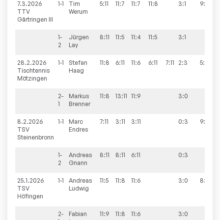
7.3.2026
1-1
Tim
5:11
11:7
11:7
11:8
3:1
9:3
TTV
Werum
Gärtringen III
1-
Jürgen
8:11
11:5
11:4
11:5
3:1
2
Lay
28.2.2026
1-1
Stefan
11:8
6:11
11:6
6:11
7:11
2:3
5:9
Tischtennis
Haag
Mötzingen
2-
Markus
11:8
13:11
11:9
3:0
1
Brenner
8.2.2026
1-1
Marc
7:11
3:11
3:11
0:3
9:6
TSV
Endres
Steinenbronn
1-
Andreas
8:11
8:11
6:11
0:3
2
Gnann
25.1.2026
1-1
Andreas
11:5
11:8
11:6
3:0
8:8
TSV
Ludwig
Höfingen
2-
Fabian
11:9
11:8
11:6
3:0