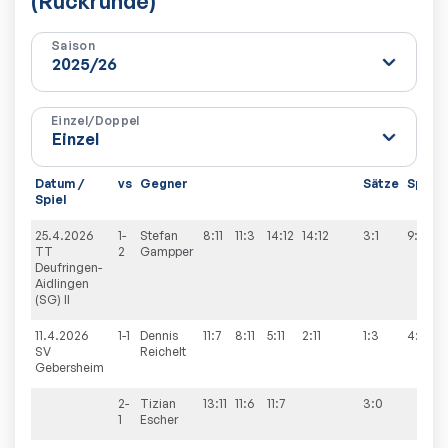
(Rückrunde)
Saison
Einzel/Doppel
Datum /
vs
Gegner
Sätze
Spiele
Spiel
25.4.2026
1-
Stefan
8:11
11:3
14:12
14:12
3:1
9:0
TT
2
Gampper
Deufringen-
Aidlingen
(SG) II
11.4.2026
1-1
Dennis
11:7
8:11
5:11
2:11
1:3
4:9
SV
Reichelt
Gebersheim
2-
Tizian
13:11
11:6
11:7
3:0
1
Escher