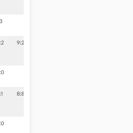
:3
:2
9:2
:0
:1
8:8
:0