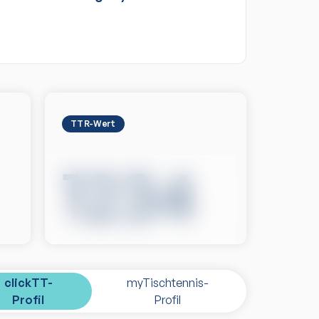
TTR-Wert
1234
clickTT-
myTischtennis-
Profil
Profil