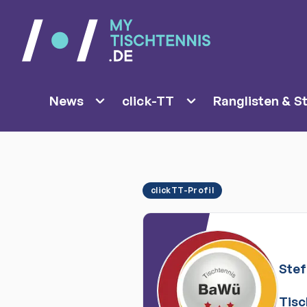
News
click-TT
Ranglisten & St
clickTT-Profil
Ste
Tisc