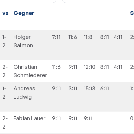
vs
Gegner
S
1-
Holger
7:11
11:6
11:8
8:11
4:11
2
2
Salmon
2-
Christian
11:6
9:11
12:10
8:11
4:11
2
2
Schmiederer
1-
Andreas
9:11
3:11
15:13
6:11
1
2
Ludwig
2-
Fabian
Lauer
9:11
9:11
9:11
0
2