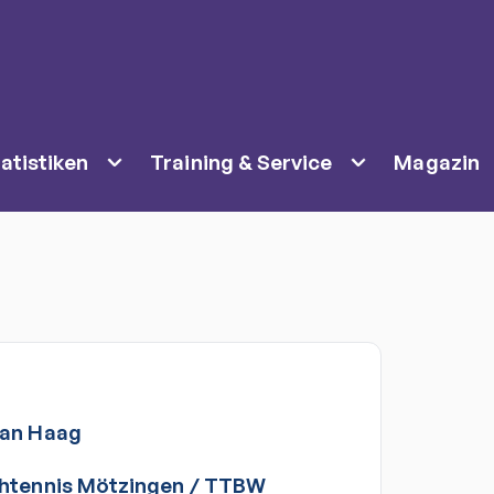
atistiken
Training & Service
Magazin
fan
Haag
htennis Mötzingen
/
TTBW