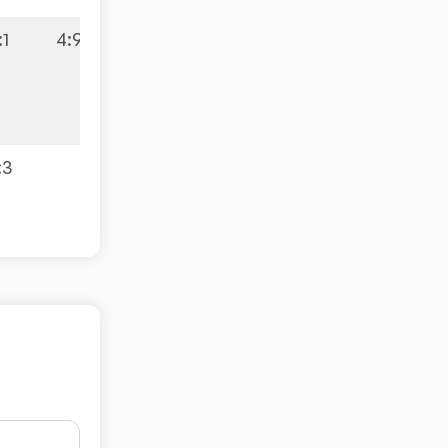
:1
4:9
:3