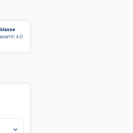
sklasse
gesamt:
4
:
0