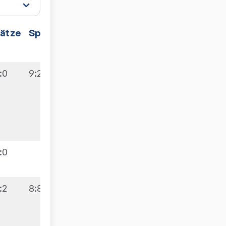
ätze
Spiele
:0
9:2
:0
:2
8:8