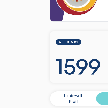
Q-TTR-Wert
1599
Turnierwelt-
Profil