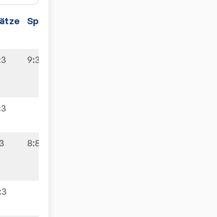
ätze
Spiele
:3
9:3
:3
:3
8:8
:3