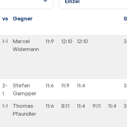
vs
Gegner
S
1-1
Marcel
11:9
12:10
12:10
3
Widemann
2-
Stefan
11:6
11:9
11:4
3
1
Gampper
1-1
Thomas
11:6
8:11
11:4
9:11
11:4
3
Pfaundler