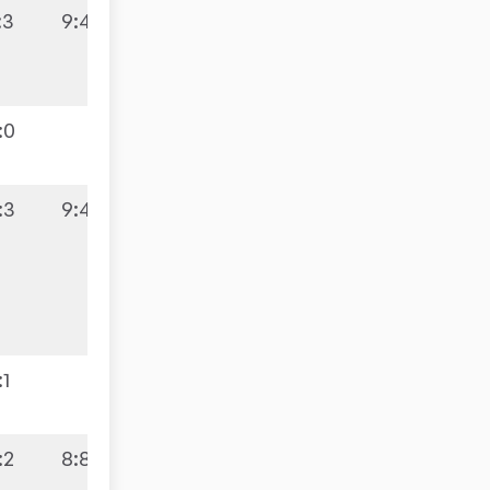
:3
9:4
:0
:3
9:4
:1
:2
8:8