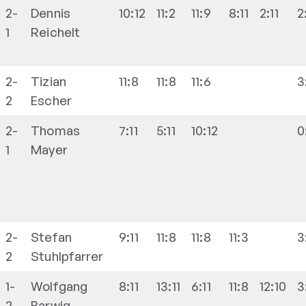
2-
Dennis
10:12
11:2
11:9
8:11
2:11
2
1
Reichelt
2-
Tizian
11:8
11:8
11:6
3
2
Escher
2-
Thomas
7:11
5:11
10:12
0
1
Mayer
2-
Stefan
9:11
11:8
11:8
11:3
3
2
Stuhlpfarrer
1-
Wolfgang
8:11
13:11
6:11
11:8
12:10
3
2
Barwig