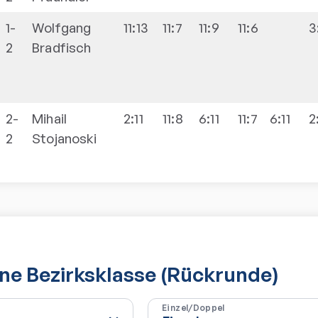
1-
Wolfgang
11:13
11:7
11:9
11:6
3
2
Bradfisch
2-
Mihail
2:11
11:8
6:11
11:7
6:11
2
2
Stojanoski
e Bezirksklasse (Rückrunde)
Einzel/Doppel