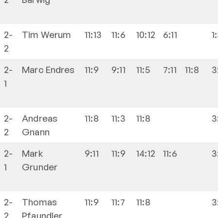
2-
Tim
Werum
11:13
11:6
10:12
6:11
1
2
2-
Marc
Endres
11:9
9:11
11:5
7:11
11:8
3
1
2-
Andreas
11:8
11:3
11:8
3
2
Gnann
2-
Mark
9:11
11:9
14:12
11:6
3
1
Grunder
2-
Thomas
11:9
11:7
11:8
3
2
Pfaundler