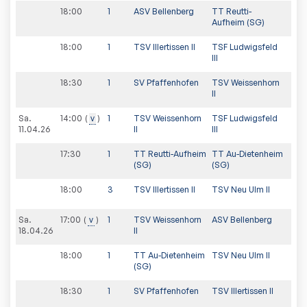
18:00
1
ASV Bellenberg
TT Reutti-
Aufheim (SG)
18:00
1
TSV Illertissen II
TSF Ludwigsfeld
III
18:30
1
SV Pfaffenhofen
TSV Weissenhorn
II
Sa.
14:00
v
1
TSV Weissenhorn
TSF Ludwigsfeld
11.04.26
II
III
17:30
1
TT Reutti-Aufheim
TT Au-Dietenheim
(SG)
(SG)
18:00
3
TSV Illertissen II
TSV Neu Ulm II
Sa.
17:00
v
1
TSV Weissenhorn
ASV Bellenberg
18.04.26
II
18:00
1
TT Au-Dietenheim
TSV Neu Ulm II
(SG)
18:30
1
SV Pfaffenhofen
TSV Illertissen II