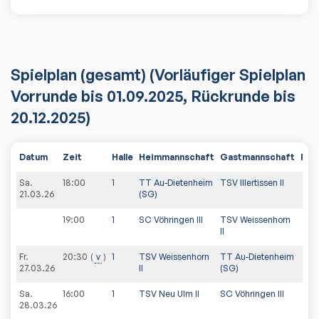
Spielplan
(gesamt)
(Vorläufiger Spielplan
Vorrunde bis 01.09.2025, Rückrunde bis
20.12.2025)
Datum
Zeit
Halle
Heimmannschaft
Gastmannschaft
PDF
Sa.
18:00
1
TT Au-Dietenheim
TSV Illertissen II
21.03.26
(SG)
19:00
1
SC Vöhringen III
TSV Weissenhorn
II
Fr.
20:30
v
1
TSV Weissenhorn
TT Au-Dietenheim
27.03.26
II
(SG)
Sa.
16:00
1
TSV Neu Ulm II
SC Vöhringen III
28.03.26