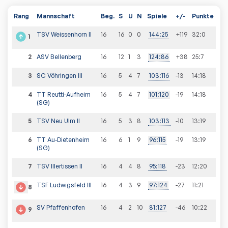
Rang
Mannschaft
Beg.
S
U
N
Spiele
+/-
Punkte
TSV Weissenhorn II
16
16
0
0
144
:
25
+119
32
:
0
1
2
ASV Bellenberg
16
12
1
3
124
:
86
+38
25
:
7
3
SC Vöhringen III
16
5
4
7
103
:
116
-13
14
:
18
4
TT Reutti-Aufheim
16
5
4
7
101
:
120
-19
14
:
18
(SG)
5
TSV Neu Ulm II
16
5
3
8
103
:
113
-10
13
:
19
6
TT Au-Dietenheim
16
6
1
9
96
:
115
-19
13
:
19
(SG)
7
TSV Illertissen II
16
4
4
8
95
:
118
-23
12
:
20
TSF Ludwigsfeld III
16
4
3
9
97
:
124
-27
11
:
21
8
SV Pfaffenhofen
16
4
2
10
81
:
127
-46
10
:
22
9