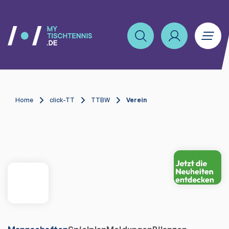
Home
click-TT
TTBW
Verein