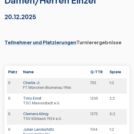
Damen/Herren Einzel
20.12.2025
Teilnehmer und Platzierungen
Turnierergebnisse
Platz
Name
Q-TTR
Spiele
0
Charlie Ji
1113
1:2
FT München-Blumenau 1966
0
Timo Ernst
1235
2:2
TSC Maxvorstadt e.V.
0
Clemens König
1273
3:2
TSV Kühbach 1924 e.V.
0
Julian Landschütz
1144
1:2