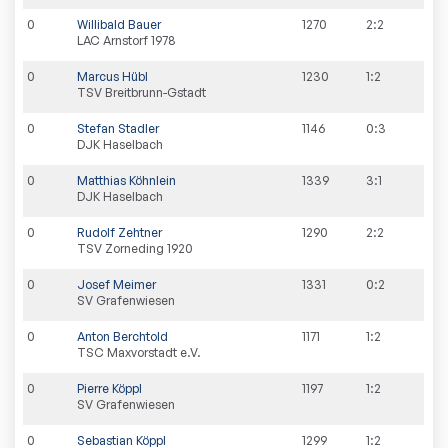
0
Willibald Bauer
1270
2:2
LAC Arnstorf 1978
0
Marcus Hübl
1230
1:2
TSV Breitbrunn-Gstadt
0
Stefan Stadler
1146
0:3
DJK Haselbach
0
Matthias Köhnlein
1339
3:1
DJK Haselbach
0
Rudolf Zehtner
1290
2:2
TSV Zorneding 1920
0
Josef Meimer
1331
0:2
SV Grafenwiesen
0
Anton Berchtold
1171
1:2
TSC Maxvorstadt e.V.
0
Pierre Köppl
1197
1:2
SV Grafenwiesen
0
Sebastian Köppl
1299
1:2