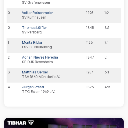
SV Grafenwiesen
0
Volker Retschmeier
1295
1:2
SV Kumhausen
0
Thomas Löffler
1345
3:1
SV Parsberg
1
Moritz Ribka
1126
7:1
ESV SF Neuaubing
2
Adrian Nieves Heredia
1347
5:1
SB DJK Rosenheim
3
Matthias Gerber
1257
6:1
TSV 1860 Mühldorf e.V.
4
Jürgen Pressl
1326
4:3
TTC Eslarn 1969 e.V.