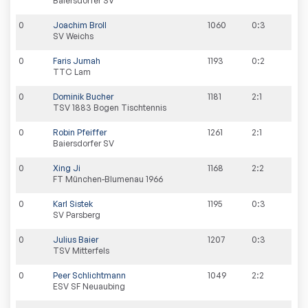
Baiersdorfer SV
0
Joachim Broll
1060
0:3
SV Weichs
0
Faris Jumah
1193
0:2
TTC Lam
0
Dominik Bucher
1181
2:1
TSV 1883 Bogen Tischtennis
0
Robin Pfeiffer
1261
2:1
Baiersdorfer SV
0
Xing Ji
1168
2:2
FT München-Blumenau 1966
0
Karl Sistek
1195
0:3
SV Parsberg
0
Julius Baier
1207
0:3
TSV Mitterfels
0
Peer Schlichtmann
1049
2:2
ESV SF Neuaubing