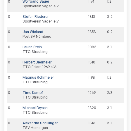
0
Wolfgang Sauer
1174
1:2
Sportverein Vagen e.V.
0
Stefan Riederer
1313
3:2
Sportverein Vagen e.V.
0
Jan Wieland
1358
0:2
Post SV Nürnberg
0
Laurin Stein
1083
3:1
TTC Straubing
0
Herbert Biermeier
1310
0:2
TTC Eslarn 1969 e.V.
0
Magnus Rohrmeier
1198
1:2
TTC Straubing
0
Timo Kampf
1269
2:3
TTC Straubing
0
Michael Drysch
1320
3:1
TTC Straubing
0
Alexandra Schillinger
1316
3:1
TSV Herrlingen