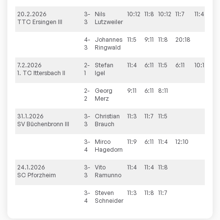
20.2.2026
3-
Nils
10:12
11:8
10:12
11:7
11:4
3:
TTC Ersingen III
3
Lutzweiler
4-
Johannes
11:5
9:11
11:8
20:18
3:1
3
Ringwald
7.2.2026
2-
Stefan
11:4
6:11
11:5
6:11
10:12
2:
1. TC Ittersbach II
1
Igel
2-
Georg
9:11
6:11
8:11
0:
2
Merz
31.1.2026
3-
Christian
11:3
11:7
11:5
3:
SV Büchenbronn III
3
Brauch
3-
Mirco
11:9
6:11
11:4
12:10
3:1
4
Hagedorn
24.1.2026
3-
Vito
11:4
11:4
11:8
3:
SC Pforzheim
3
Ramunno
3-
Steven
11:3
11:8
11:7
3:
4
Schneider