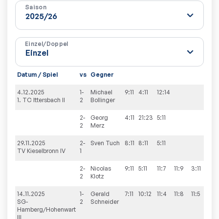
Saison
Einzel/Doppel
Datum / Spiel
vs
Gegner
Sätz
4.12.2025
1-
Michael
9:11
4:11
12:14
0:3
1. TC Ittersbach II
2
Bollinger
2-
Georg
4:11
21:23
5:11
0:3
2
Merz
29.11.2025
2-
Sven
Tuch
8:11
8:11
5:11
0:3
TV Kieselbronn IV
1
2-
Nicolas
9:11
5:11
11:7
11:9
3:11
2:3
2
Klotz
14.11.2025
1-
Gerald
7:11
10:12
11:4
11:8
11:5
3:2
SG-
2
Schneider
Hamberg/Hohenwart
III