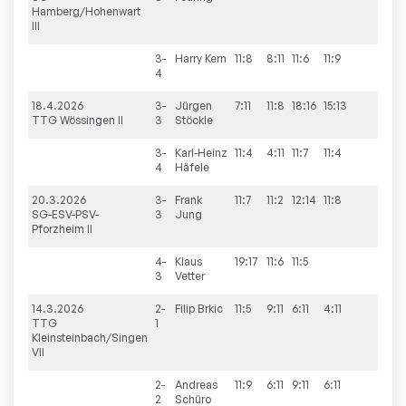
Hamberg/Hohenwart
III
3-
Harry
Kern
11:8
8:11
11:6
11:9
3:1
4
18.4.2026
3-
Jürgen
7:11
11:8
18:16
15:13
3:1
TTG Wössingen II
3
Stöckle
3-
Karl-Heinz
11:4
4:11
11:7
11:4
3:1
4
Häfele
20.3.2026
3-
Frank
11:7
11:2
12:14
11:8
3:1
SG-ESV-PSV-
3
Jung
Pforzheim II
4-
Klaus
19:17
11:6
11:5
3:
3
Vetter
14.3.2026
2-
Filip
Brkic
11:5
9:11
6:11
4:11
1:3
TTG
1
Kleinsteinbach/Singen
VII
2-
Andreas
11:9
6:11
9:11
6:11
1:3
2
Schüro