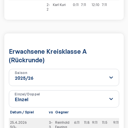
2-
Karl
Kuri
0:11
7:11
12:10
7:11
1:3
2
Erwachsene Kreisklasse A
(Rückrunde)
Saison
Einzel/Doppel
Datum / Spiel
vs
Gegner
Sä
25.4.2026
3-
Reinhold
6:11
11:8
9:11
11:5
9:11
2:
SG-
3
Feuring