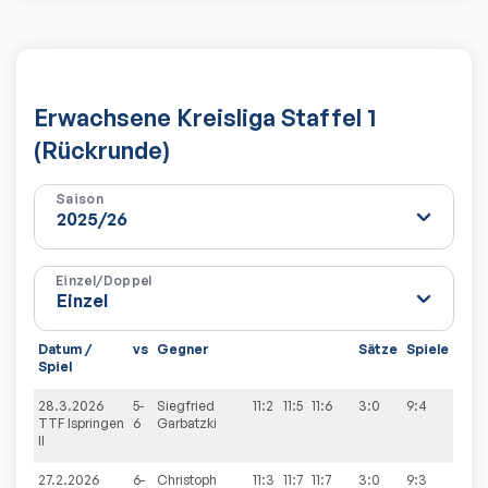
Erwachsene Kreisliga Staffel 1
(Rückrunde)
Saison
Einzel/Doppel
Datum /
vs
Gegner
Sätze
Spiele
Spiel
28.3.2026
5-
Siegfried
11:2
11:5
11:6
3:0
9:4
TTF Ispringen
6
Garbatzki
II
27.2.2026
6-
Christoph
11:3
11:7
11:7
3:0
9:3