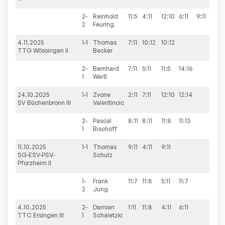
2-
Reinhold
11:5
4:11
12:10
6:11
9:11
2:3
2
Feuring
4.11.2025
1-1
Thomas
7:11
10:12
10:12
0:3
TTG Wössingen II
Becker
2-
Bernhard
7:11
5:11
11:5
14:16
1:3
1
Weiß
24.10.2025
1-1
Zvone
2:11
7:11
12:10
12:14
1:3
SV Büchenbronn III
Valentincic
2-
Pascal
8:11
8:11
11:8
11:13
1:3
1
Bischoff
11.10.2025
1-1
Thomas
9:11
4:11
9:11
0:3
SG-ESV-PSV-
Schulz
Pforzheim II
1-
Frank
11:7
11:8
5:11
11:7
3:1
2
Jung
4.10.2025
2-
Damian
1:11
11:8
4:11
6:11
1:3
TTC Ersingen III
1
Schaletzki