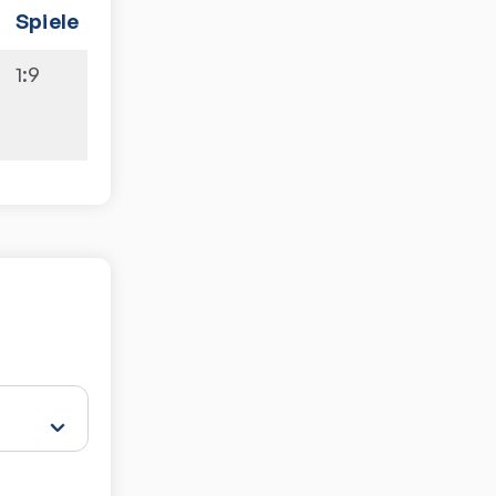
Spiele
1:9
Sätze
Spiele