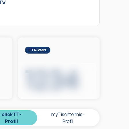
TV
TTR-Wert
1234
clickTT-
myTischtennis-
Profil
Profil