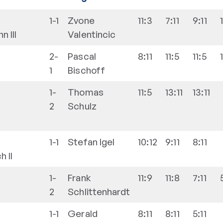
1-1
Zvone
11:3
7:11
9:11
 III
Valentincic
2-
Pascal
8:11
11:5
11:5
1
Bischoff
1-
Thomas
11:5
13:11
13:11
2
Schulz
1-1
Stefan
Igel
10:12
9:11
8:11
h II
1-
Frank
11:9
11:8
7:11
2
Schlittenhardt
1-1
Gerald
8:11
8:11
5:11