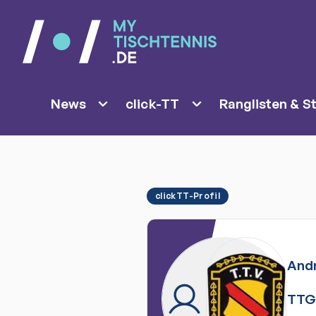
News
click-TT
Ranglisten & St
clickTT-Profil
And
TTG 