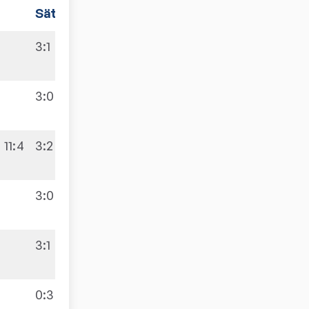
Sätze
Spiele
3:1
9:2
3:0
11:4
3:2
9:4
3:0
3:1
9:4
0:3