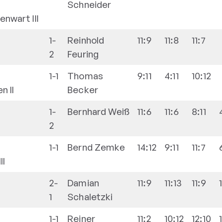
Schneider
nwart III
1-
Reinhold
11:9
11:8
11:7
2
Feuring
1-1
Thomas
9:11
4:11
10:12
 II
Becker
1-
Bernhard
Weiß
11:6
11:6
8:11
2
1-1
Bernd
Zemke
14:12
9:11
11:7
II
2-
Damian
11:9
11:13
11:9
1
Schaletzki
1-1
Reiner
11:2
10:12
12:10