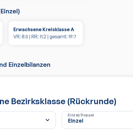
(
Einzel
)
Erwachsene Kreisklasse A
VR:
8
:
5
| RR:
11
:
2
| gesamt:
19
:
7
d Einzelbilanzen
e Bezirksklasse (Rückrunde)
Einzel/Doppel