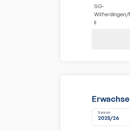
SG-
Wilferdingen/
II
Erwachsen
Saison