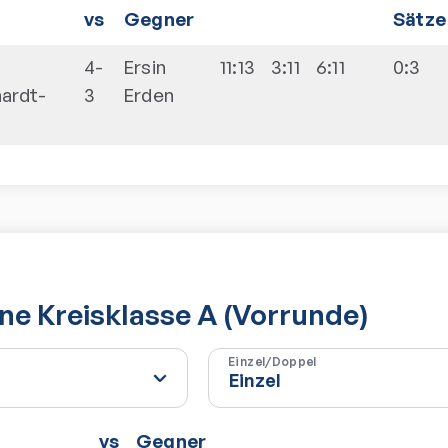
vs
Gegner
Sätze
4-
Ersin
11:13
3:11
6:11
0:3
ardt-
3
Erden
e Kreisklasse A (Vorrunde)
Einzel/Doppel
vs
Gegner