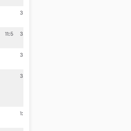
3:0
11:5
3:2
8:8
3:0
3:0
9:7
2
1:3