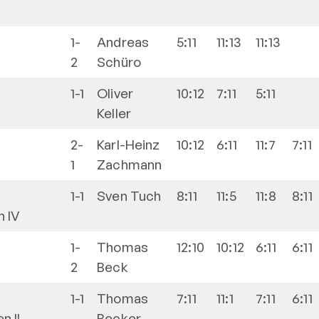
1-
Andreas
5:11
11:13
11:13
2
Schüro
1-1
Oliver
10:12
7:11
5:11
Keller
2-
Karl-Heinz
10:12
6:11
11:7
7:11
1
Zachmann
1-1
Sven
Tuch
8:11
11:5
11:8
8:11
n IV
1-
Thomas
12:10
10:12
6:11
6:11
2
Beck
1-1
Thomas
7:11
11:1
7:11
6:11
 II
Becker