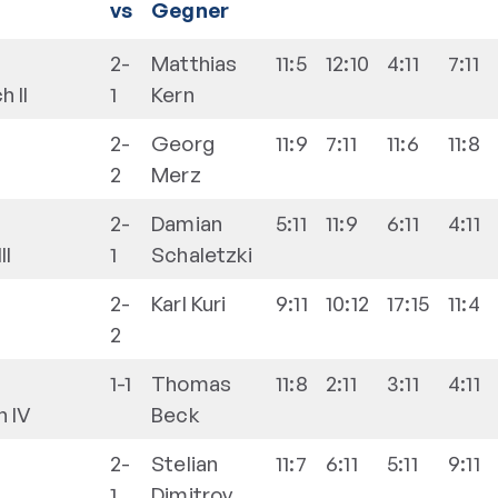
vs
Gegner
2-
Matthias
11:5
12:10
4:11
7:11
h II
1
Kern
2-
Georg
11:9
7:11
11:6
11:8
2
Merz
2-
Damian
5:11
11:9
6:11
4:11
II
1
Schaletzki
2-
Karl
Kuri
9:11
10:12
17:15
11:4
2
1-1
Thomas
11:8
2:11
3:11
4:11
n IV
Beck
2-
Stelian
11:7
6:11
5:11
9:11
1
Dimitrov