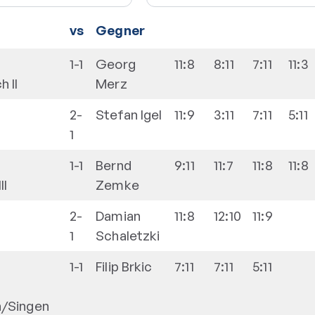
vs
Gegner
1-1
Georg
11:8
8:11
7:11
11:3
h II
Merz
2-
Stefan
Igel
11:9
3:11
7:11
5:11
1
1-1
Bernd
9:11
11:7
11:8
11:8
II
Zemke
2-
Damian
11:8
12:10
11:9
1
Schaletzki
1-1
Filip
Brkic
7:11
7:11
5:11
h/Singen