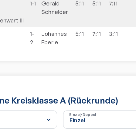
1-1
Gerald
5:11
5:11
7:11
Schneider
nwart III
1-
Johannes
5:11
7:11
3:11
2
Eberle
e Kreisklasse A (Rückrunde)
Einzel/Doppel