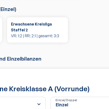
(
Einzel
)
Erwachsene Kreisliga
Staffel 2
VR:
1
:
2
| RR:
2
:
1
| gesamt:
3
:
3
d Einzelbilanzen
e Kreisklasse A (Vorrunde)
Einzel/Doppel