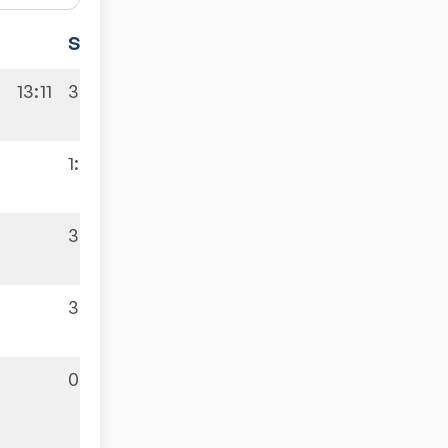
Sätze
Spiele
13:11
3:2
4:9
1:3
3:1
9:5
3:0
0:3
1:9