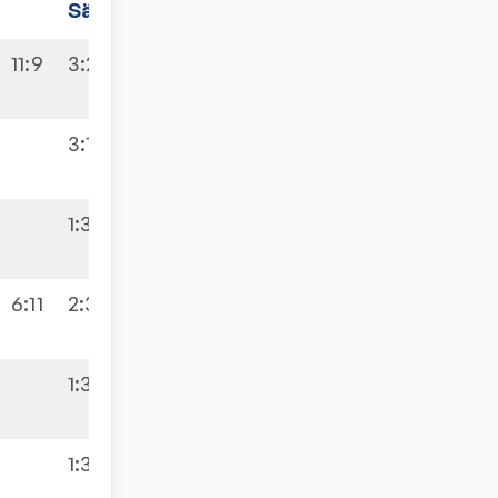
Sätze
Spiele
11:9
3:2
9:2
3:1
1:3
6:9
6:11
2:3
1:3
2:9
1:3