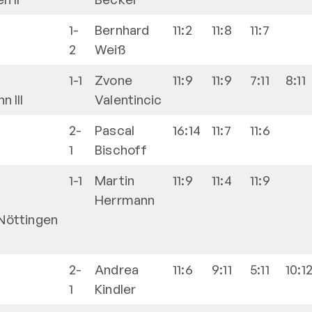
1-
Bernhard
11:2
11:8
11:7
2
Weiß
1-1
Zvone
11:9
11:9
7:11
8:11
 III
Valentincic
2-
Pascal
16:14
11:7
11:6
1
Bischoff
1-1
Martin
11:9
11:4
11:9
Herrmann
Nöttingen
2-
Andrea
11:6
9:11
5:11
10:1
1
Kindler