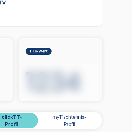
TV
TTR-Wert
1234
clickTT-
myTischtennis-
Profil
Profil