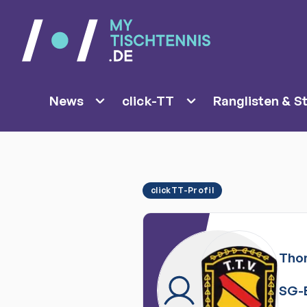
News
click-TT
Ranglisten & St
clickTT-Profil
Tho
SG-