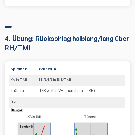
4. Übung: Rückschlag halblang/lang über
RH/TMi
Spieler B
Spieler A
KA in TMi
HLR/LR in RH/TMi
T überall
T/B weit in VH (manchmal in RH)
frei