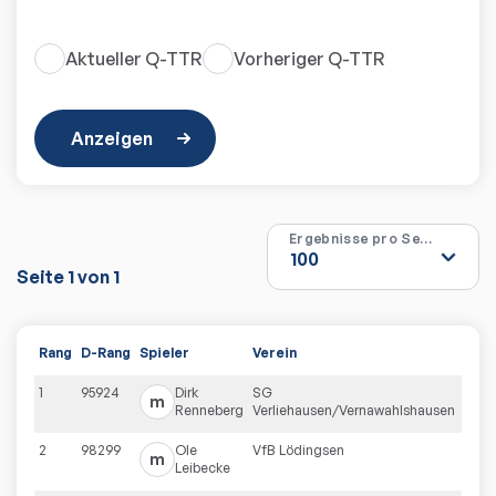
Aktueller Q-TTR
Vorheriger Q-TTR
Anzeigen
Ergebnisse pro Seite
Seite
1
von
1
Rang
D-Rang
Spieler
Verein
Q-T
1
95924
Dirk
SG
1285
m
Renneberg
Verliehausen/Vernawahlshausen
2
98299
Ole
VfB Lödingsen
1278
m
Leibecke