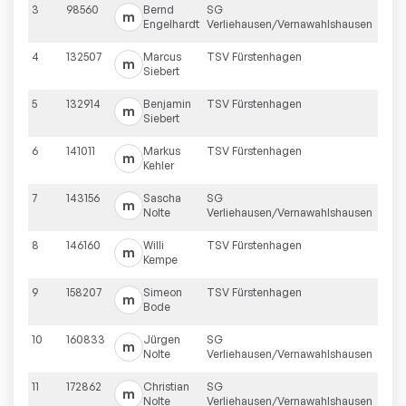
3
98560
Bernd
SG
1277
m
Engelhardt
Verliehausen/Vernawahlshausen
4
132507
Marcus
TSV Fürstenhagen
1166
m
Siebert
5
132914
Benjamin
TSV Fürstenhagen
1165
m
Siebert
6
141011
Markus
TSV Fürstenhagen
1138
m
Kehler
7
143156
Sascha
SG
1131
m
Nolte
Verliehausen/Vernawahlshausen
8
146160
Willi
TSV Fürstenhagen
1121
m
Kempe
9
158207
Simeon
TSV Fürstenhagen
1081
m
Bode
10
160833
Jürgen
SG
1072
m
Nolte
Verliehausen/Vernawahlshausen
11
172862
Christian
SG
1032
m
Nolte
Verliehausen/Vernawahlshausen