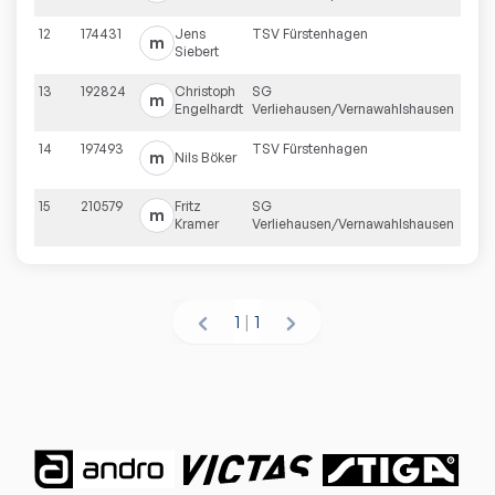
12
174431
Jens
TSV Fürstenhagen
m
1027
Siebert
13
192824
Christoph
SG
961
m
Engelhardt
Verliehausen/Vernawahlshausen
14
197493
TSV Fürstenhagen
943
m
Nils
Böker
15
210579
Fritz
SG
m
888
Kramer
Verliehausen/Vernawahlshausen
1
|
1