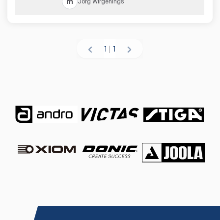
m
Jörg
Wirgenings
1
|
1