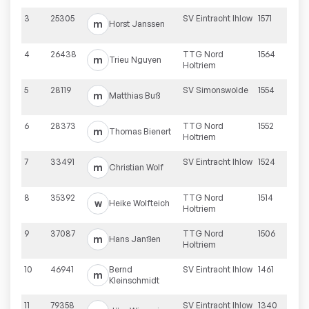
3
25305
SV Eintracht Ihlow
1571
m
Horst
Janssen
4
26438
TTG Nord
1564
m
Trieu
Nguyen
Holtriem
5
28119
SV Simonswolde
1554
m
Matthias
Buß
6
28373
TTG Nord
1552
m
Thomas
Bienert
Holtriem
7
33491
SV Eintracht Ihlow
1524
m
Christian
Wolf
8
35392
TTG Nord
1514
w
Heike
Wolfteich
Holtriem
9
37087
TTG Nord
1506
m
Hans
Janßen
Holtriem
10
46941
Bernd
SV Eintracht Ihlow
1461
m
Kleinschmidt
11
79358
SV Eintracht Ihlow
1340