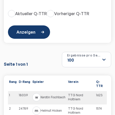
Aktueller Q-TTR
Vorheriger Q-TTR
Anzeigen
Ergebnisse pro Seite
Seite
1
von
1
Rang
D-Rang
Spieler
Verein
Q-
TTR
1
18039
TTG Nord
1623
w
Kerstin
Fischbach
Holtriem
2
24789
TTG Nord
1574
m
Helmut
Hicken
Holtriem