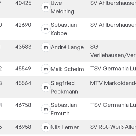
9
40425
Uwe
SV Ahlbershause
m
Melching
0
42690
Sebastian
SV Ahlbershause
m
Kobbe
1
43583
SG
André
Lange
m
Verliehausen/Ve
2
45549
TSV Germania Lü
Maik
Schelm
m
3
45564
Siegfried
MTV Markoldend
m
Peckmann
4
46758
Sebastian
TSV Germania Lü
m
Ermuth
5
46958
SV Rot-Weiß Alle
Nils
Lerner
m