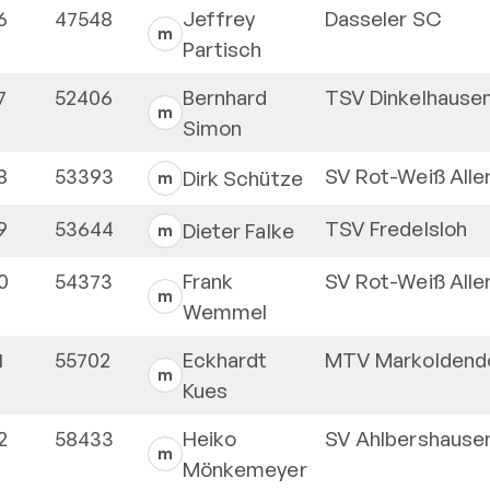
6
47548
Jeffrey
Dasseler SC
m
Partisch
7
52406
Bernhard
TSV Dinkelhause
m
Simon
8
53393
SV Rot-Weiß Alle
Dirk
Schütze
m
9
53644
TSV Fredelsloh
Dieter
Falke
m
0
54373
Frank
SV Rot-Weiß Alle
m
Wemmel
1
55702
Eckhardt
MTV Markoldend
m
Kues
2
58433
Heiko
SV Ahlbershause
m
Mönkemeyer