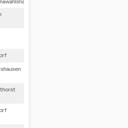
rnawahlshausen
n
1527
1515
orf
1515
rshausen
1506
thorst
1498
orf
1496