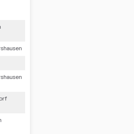
1459
n
1438
rshausen
1434
1433
rshausen
1430
orf
1425
n
1415