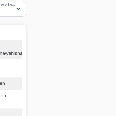
Ergebnisse pro Seite
Q-TTR
1643
rnawahlshausen
1635
sen
1612
sen
1598
1595