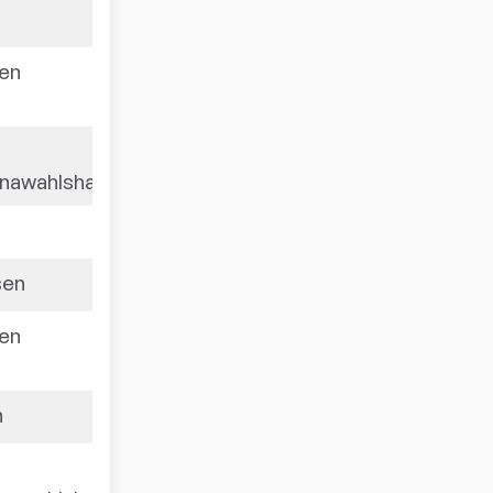
sen
1591
1571
rnawahlshausen
1561
sen
1553
sen
1551
n
1542
1538