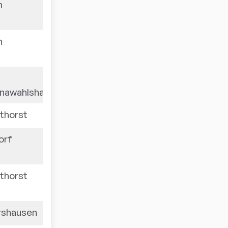
n
1490
n
1480
1476
rnawahlshausen
thorst
1467
orf
1467
thorst
1462
rshausen
1461