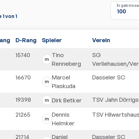
e
1
von
1
ang
D-Rang
Spieler
Verein
15740
Tino
SG
m
Renneberg
Verliehausen/Ve
16670
Marcel
Dasseler SC
m
Plaskuda
19398
TSV Jahn Dörrig
Dirk
Betker
m
21265
Dennis
TSV Hilwartshau
m
Helmker
21714
Daniel
Dasseler SC