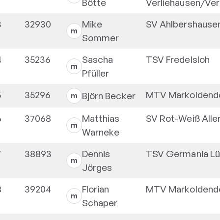
Bötte
Verliehausen/Ve
3
32930
Mike
SV Ahlbershause
m
Sommer
4
35236
Sascha
TSV Fredelsloh
m
Pfüller
5
35296
MTV Markoldend
Björn
Becker
m
6
37068
Matthias
SV Rot-Weiß Alle
m
Warneke
7
38893
Dennis
TSV Germania Lü
m
Jörges
8
39204
Florian
MTV Markoldend
m
Schaper