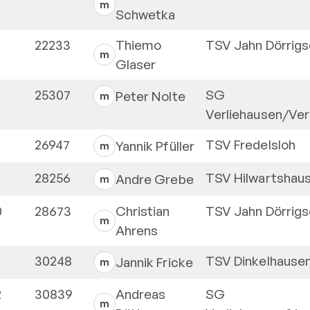
m
Schwetka
22233
Thiemo
TSV Jahn Dörrig
m
Glaser
25307
SG
Peter
Nolte
m
Verliehausen/Ve
26947
TSV Fredelsloh
Yannik
Pfüller
m
28256
TSV Hilwartshau
Andre
Grebe
m
0
28673
Christian
TSV Jahn Dörrig
m
Ahrens
30248
TSV Dinkelhause
Jannik
Fricke
m
2
30839
Andreas
SG
m