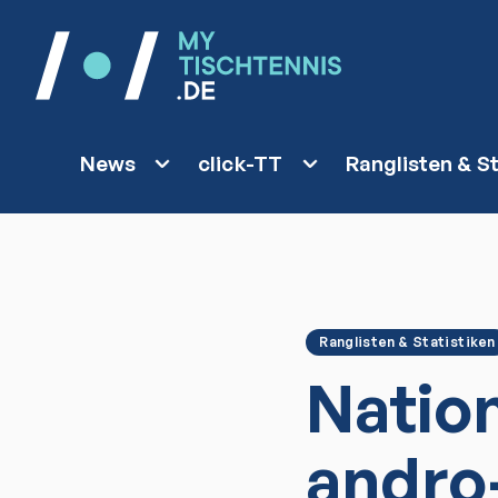
News
click-TT
Ranglisten & St
Ranglisten & Statistiken
Natio
andro