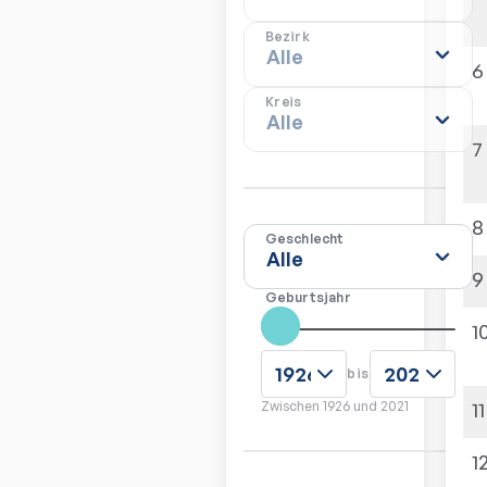
Bezirk
6
Kreis
7
8
Geschlecht
9
Geburtsjahr
1
bis
11
Zwischen
1926
und
2021
1