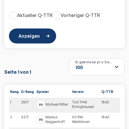
Aktueller Q-TTR
Vorheriger Q-TTR
Anzeigen
Ergebnisse pro Seite
Seite
1
von
1
Rang
D-Rang
Spieler
Verein
Q-TTR
1
2857
TuS 1948
1860
m
Michael
Ritter
Ehringhausen
2
3371
Markus
SV RW
1840
m
Keggenhoff
Westönnen