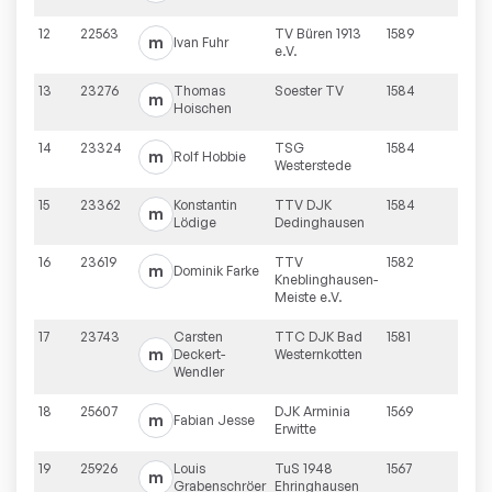
12
22563
TV Büren 1913
1589
m
Ivan
Fuhr
e.V.
13
23276
Thomas
Soester TV
1584
m
Hoischen
14
23324
TSG
1584
m
Rolf
Hobbie
Westerstede
15
23362
Konstantin
TTV DJK
1584
m
Lödige
Dedinghausen
16
23619
TTV
1582
m
Dominik
Farke
Kneblinghausen-
Meiste e.V.
17
23743
Carsten
TTC DJK Bad
1581
m
Deckert-
Westernkotten
Wendler
18
25607
DJK Arminia
1569
m
Fabian
Jesse
Erwitte
19
25926
Louis
TuS 1948
1567
m
Grabenschröer
Ehringhausen