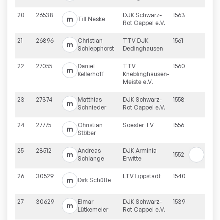
20
26538
DJK Schwarz-
1563
m
Till
Neske
Rot Cappel e.V.
21
26896
Christian
TTV DJK
1561
m
Schlepphorst
Dedinghausen
22
27055
Daniel
TTV
1560
m
Kellerhoff
Kneblinghausen-
Meiste e.V.
23
27374
Matthias
DJK Schwarz-
1558
m
Schnieder
Rot Cappel e.V.
24
27775
Christian
Soester TV
1556
m
Stöber
25
28512
Andreas
DJK Arminia
m
1552
Schlange
Erwitte
26
30529
LTV Lippstadt
1540
m
Dirk
Schütte
27
30629
Elmar
DJK Schwarz-
1539
m
Lütkemeier
Rot Cappel e.V.