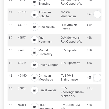
m
Brunsing
Rot Cappel e.V.
37
44018
Thorsten
SV RW
m
1474
Schulte
Westönnen
38
44333
DJK Arminia
1472
m
Nicolas
Rink
Erwitte
39
47577
Paul
DJK Schwarz-
1458
m
Haasmann
Rot Cappel e.V.
40
47671
Marcel
LTV Lippstadt
1458
m
Sisolefsky
41
48218
LTV Lippstadt
1456
m
Hauke
Gregor
42
49450
Christian
TuS 1948
m
1451
Meschede
Ehringhausen
43
51998
TTV
1440
m
Daniel
Weber
Kneblinghausen-
Meiste e.V.
44
55784
Peter
TV Büren 1913
1425
m
Kappmeier
e.V.