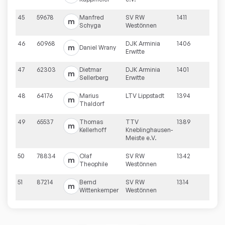
45
59678
Manfred
SV RW
1411
m
Schyga
Westönnen
46
60968
DJK Arminia
1406
m
Daniel
Wrany
Erwitte
47
62303
Dietmar
DJK Arminia
1401
m
Sellerberg
Erwitte
48
64176
Marius
LTV Lippstadt
1394
m
Thaldorf
49
65537
Thomas
TTV
1389
m
Kellerhoff
Kneblinghausen-
Meiste e.V.
50
78834
Olaf
SV RW
1342
m
Theophile
Westönnen
51
87214
Bernd
SV RW
1314
m
Wittenkemper
Westönnen