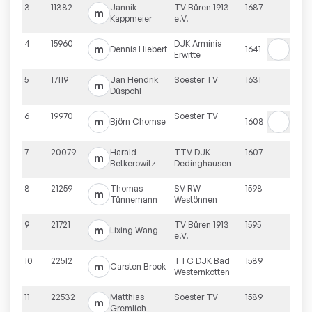
3
11382
Jannik
TV Büren 1913
1687
m
Kappmeier
e.V.
4
15960
DJK Arminia
m
Dennis
Hiebert
1641
Erwitte
5
17119
Jan Hendrik
Soester TV
1631
m
Düspohl
6
19970
Soester TV
m
Björn
Chomse
1608
7
20079
Harald
TTV DJK
1607
m
Betkerowitz
Dedinghausen
8
21259
Thomas
SV RW
1598
m
Tünnemann
Westönnen
9
21721
TV Büren 1913
1595
m
Lixing
Wang
e.V.
10
22512
TTC DJK Bad
1589
m
Carsten
Brock
Westernkotten
11
22532
Matthias
Soester TV
1589
m
Gremlich