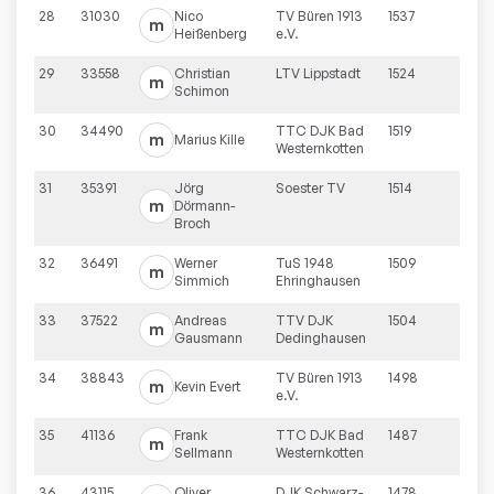
28
31030
Nico
TV Büren 1913
1537
m
Heißenberg
e.V.
29
33558
Christian
LTV Lippstadt
1524
m
Schimon
30
34490
TTC DJK Bad
1519
m
Marius
Kille
Westernkotten
31
35391
Jörg
Soester TV
1514
m
Dörmann-
Broch
32
36491
Werner
TuS 1948
1509
m
Simmich
Ehringhausen
33
37522
Andreas
TTV DJK
1504
m
Gausmann
Dedinghausen
34
38843
TV Büren 1913
1498
m
Kevin
Evert
e.V.
35
41136
Frank
TTC DJK Bad
1487
m
Sellmann
Westernkotten
36
43115
Oliver
DJK Schwarz-
1478