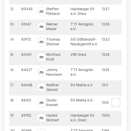
12
80435
Steffen
Hainberger SV
1337
m
Pöhland
e.V. Greiz
13
81067
Werner
TTF Arnsgrün
1335
m
Meyer
e.V.
14
81973
Thomas
SG Göttendorf-
1332
m
Stürmer
Neuärgerniß e.V.
15
83169
Winfried
VfB Greiz
1328
m
Knoll
16
84027
Jimmy
TTF Arnsgrün
1325
m
Neumann
e.V.
17
86468
Walther
SV Mehla e.V.
1317
m
Gerold
18
88612
Guido
SV Mehla e.V.
m
1310
Kranert
19
89752
Harald
Hainberger SV
1306
m
Wichert
e.V. Greiz
20
92696
TTF Arnsgrün
1296