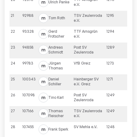
m
Ulrich
Panke
e.V.
21
92988
TSV Zeulenroda
1295
m
Tom
Roth
e.V.
22
93328
Gerd
TTF Arnsgrün
1294
m
Frotscher
e.V.
23
94858
Andreas
Post SV
1289
m
Schmidt
Zeulenroda
24
99783
Jürgen
VfB Greiz
1273
m
Thomas
25
100343
Daniel
Hainberger SV
1271
m
Schiller
e.V. Greiz
26
107098
Post SV
1249
m
Tino
Karl
Zeulenroda
27
107166
Thomas
TSV Zeulenroda
1249
m
Fleischer
e.V.
28
107455
SV Mehla e.V.
1248
m
Frank
Sperk