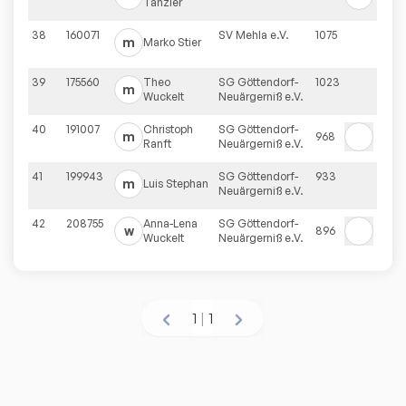
Tänzler
38
160071
SV Mehla e.V.
1075
m
Marko
Stier
39
175560
Theo
SG Göttendorf-
1023
m
Wuckelt
Neuärgerniß e.V.
40
191007
Christoph
SG Göttendorf-
m
968
Ranft
Neuärgerniß e.V.
41
199943
SG Göttendorf-
933
m
Luis
Stephan
Neuärgerniß e.V.
42
208755
Anna-Lena
SG Göttendorf-
w
896
Wuckelt
Neuärgerniß e.V.
1
|
1