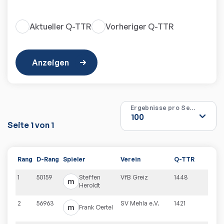
Aktueller Q-TTR
Vorheriger Q-TTR
Anzeigen
Ergebnisse pro Seite
Seite
1
von
1
Rang
D-Rang
Spieler
Verein
Q-TTR
1
50159
Steffen
VfB Greiz
1448
m
Heroldt
2
56963
SV Mehla e.V.
1421
m
Frank
Oertel