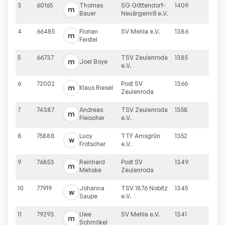
3
60165
Thomas
SG Göttendorf-
1409
m
Bauer
Neuärgerniß e.V.
4
66485
Florian
SV Mehla e.V.
1386
m
Feistel
5
66737
TSV Zeulenroda
1385
m
Joel
Boye
e.V.
6
72002
Post SV
1366
m
Klaus
Riesel
Zeulenroda
7
74387
Andreas
TSV Zeulenroda
1358
m
Fleischer
e.V.
8
75888
Lucy
TTF Arnsgrün
1352
w
Frotscher
e.V.
9
76853
Reinhard
Post SV
1349
m
Mehske
Zeulenroda
10
77919
Johanna
TSV 1876 Nobitz
1345
w
Saupe
e.V.
11
79293
Uwe
SV Mehla e.V.
1341
m
Schmökel