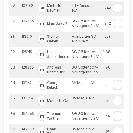
29
108013
Michelle
TTF Arnsgrün
w
1246
Deumer
e.V.
30
109296
SG Göttendorf-
m
Elias
Strauß
1242
Neuärgerniß e.V.
31
113610
Steffen
Hainberger SV
1228
m
Gebert
e.V. Greiz
32
125915
Lukas
SG Göttendorf-
1188
m
Schenderlein
Neuärgerniß e.V.
33
128263
Andreas
SG Göttendorf-
1180
m
Schmeißer
Neuärgerniß e.V.
34
131167
Georg
SV Mehla e.V.
m
1171
Kubicki
35
136149
SV Mehla e.V.
m
Mario
Große
1155
36
136463
Thomas
SG Göttendorf-
m
1154
Walther
Neuärgerniß e.V.
37
149859
Frank
SV Mehla e.V.
m
1109