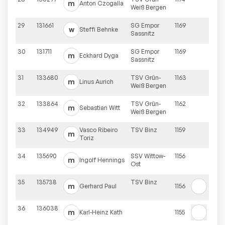
m
Anton
Czogalla
Weiß Bergen
29
131661
SG Empor
1169
w
Steffi
Behnke
Sassnitz
30
131711
SG Empor
1169
m
Eckhard
Dyga
Sassnitz
31
133680
TSV Grün-
1163
m
Linus
Aurich
Weiß Bergen
32
133864
TSV Grün-
1162
m
Sebastian
Witt
Weiß Bergen
33
134949
Vasco
Ribeiro
TSV Binz
1159
m
Toriz
34
135690
SSV Wittow-
1156
m
Ingolf
Hennings
Ost
35
135738
TSV Binz
m
Gerhard
Paul
1156
36
136038
m
Karl-Heinz
Kath
1155