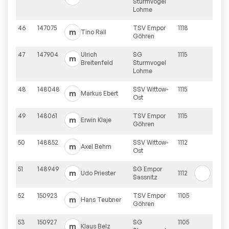
Sturmvogel
Lohme
46
147075
TSV Empor
1118
m
Tino
Rall
Göhren
47
147904
Ulrich
SG
1115
m
Breitenfeld
Sturmvogel
Lohme
48
148048
SSV Wittow-
1115
m
Markus
Ebert
Ost
49
148061
TSV Empor
1115
m
Erwin
Klaje
Göhren
50
148852
SSV Wittow-
1112
m
Axel
Behm
Ost
51
148949
SG Empor
m
Udo
Priester
1112
Sassnitz
52
150923
TSV Empor
1105
m
Hans
Teubner
Göhren
53
150927
SG
1105
m
Klaus
Belz