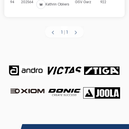
94
202564
GSV Garz
922
w
Kathrin
Obliers
1
|
1