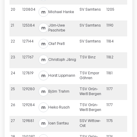
20
120804
SV Samtens
1205
m
Michael
Hanke
21
125384
Jörn-Uwe
SV Samtens
1190
m
Paschirbe
22
127144
SV Samtens
1184
m
Olaf
Praß
23
127767
TSV Binz
1182
m
Christoph
Jänig
24
127819
TSV Empor
1181
m
Horst
Lippmann
Göhren
25
129280
TSV Grün-
1177
m
Björn
Trahm
Weiß Bergen
26
129284
TSV Grün-
1177
m
Heiko
Rusch
Weiß Bergen
27
129881
SSV Wittow-
1175
m
Ioan
Santau
Ost
28
130297
TSV Grün-
1174