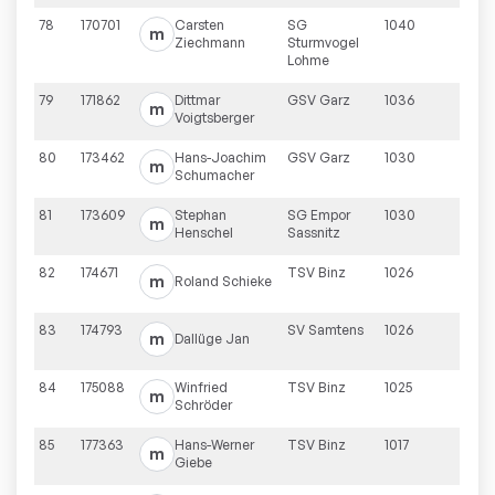
78
170701
Carsten
SG
1040
m
Ziechmann
Sturmvogel
Lohme
79
171862
Dittmar
GSV Garz
1036
m
Voigtsberger
80
173462
Hans-Joachim
GSV Garz
1030
m
Schumacher
81
173609
Stephan
SG Empor
1030
m
Henschel
Sassnitz
82
174671
TSV Binz
1026
m
Roland
Schieke
83
174793
SV Samtens
1026
m
Dallüge
Jan
84
175088
Winfried
TSV Binz
1025
m
Schröder
85
177363
Hans-Werner
TSV Binz
1017
m
Giebe