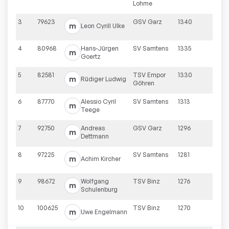
Lohme
3
79623
GSV Garz
1340
m
Leon Cyrill
Ulke
4
80968
Hans-Jürgen
SV Samtens
1335
m
Goertz
5
82581
TSV Empor
1330
m
Rüdiger
Ludwig
Göhren
6
87770
Alessio Cyril
SV Samtens
1313
m
Teege
7
92750
Andreas
GSV Garz
1296
m
Dettmann
8
97225
SV Samtens
1281
m
Achim
Kircher
9
98672
Wolfgang
TSV Binz
1276
m
Schulenburg
10
100625
TSV Binz
1270
m
Uwe
Engelmann