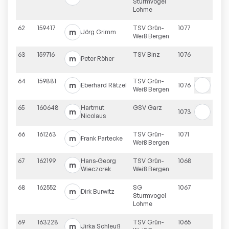
Sturmvogel
Lohme
62
159417
TSV Grün-
1077
m
Jörg
Grimm
Weiß Bergen
63
159716
TSV Binz
1076
m
Peter
Röher
64
159881
TSV Grün-
m
Eberhard
Rätzel
1076
Weiß Bergen
65
160648
Hartmut
GSV Garz
m
1073
Nicolaus
66
161263
TSV Grün-
1071
m
Frank
Partecke
Weiß Bergen
67
162199
Hans-Georg
TSV Grün-
1068
m
Wieczorek
Weiß Bergen
68
162552
SG
1067
m
Dirk
Burwitz
Sturmvogel
Lohme
69
163228
TSV Grün-
1065
m
Jirka
Schleuß