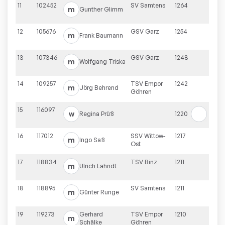
11
102452
SV Samtens
1264
m
Gunther
Glimm
12
105676
GSV Garz
1254
m
Frank
Baumann
13
107346
GSV Garz
1248
m
Wolfgang
Triska
14
109257
TSV Empor
1242
m
Jörg
Behrend
Göhren
15
116097
w
Regina
Prüß
1220
16
117012
SSV Wittow-
1217
m
Ingo
Saß
Ost
17
118834
TSV Binz
1211
m
Ulrich
Lahndt
18
118895
SV Samtens
1211
m
Günter
Runge
19
119273
Gerhard
TSV Empor
1210
m
Schälke
Göhren