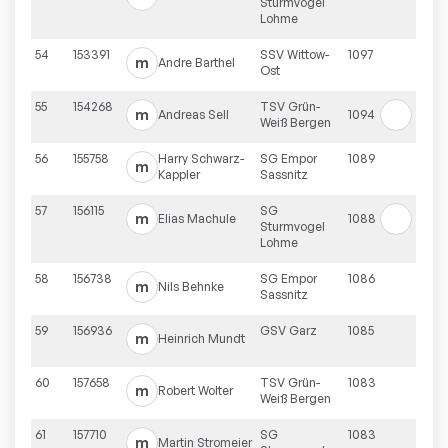
Sturmvogel
Lohme
54
153391
SSV Wittow-
1097
m
Andre
Barthel
Ost
55
154268
TSV Grün-
m
Andreas
Sell
1094
Weiß Bergen
56
155758
Harry
Schwarz-
SG Empor
1089
m
Kappler
Sassnitz
57
156115
SG
m
Elias
Machule
1088
Sturmvogel
Lohme
58
156738
SG Empor
1086
m
Nils
Behnke
Sassnitz
59
156936
GSV Garz
1085
m
Heinrich
Mundt
60
157658
TSV Grün-
1083
m
Robert
Wolter
Weiß Bergen
61
157710
SG
1083
m
Martin
Stromeier