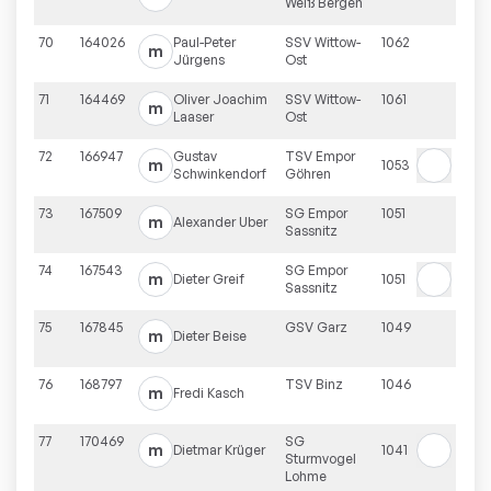
Weiß Bergen
70
164026
Paul-Peter
SSV Wittow-
1062
m
Jürgens
Ost
71
164469
Oliver Joachim
SSV Wittow-
1061
m
Laaser
Ost
72
166947
Gustav
TSV Empor
m
1053
Schwinkendorf
Göhren
73
167509
SG Empor
1051
m
Alexander
Uber
Sassnitz
74
167543
SG Empor
m
Dieter
Greif
1051
Sassnitz
75
167845
GSV Garz
1049
m
Dieter
Beise
76
168797
TSV Binz
1046
m
Fredi
Kasch
77
170469
SG
m
Dietmar
Krüger
1041
Sturmvogel
Lohme