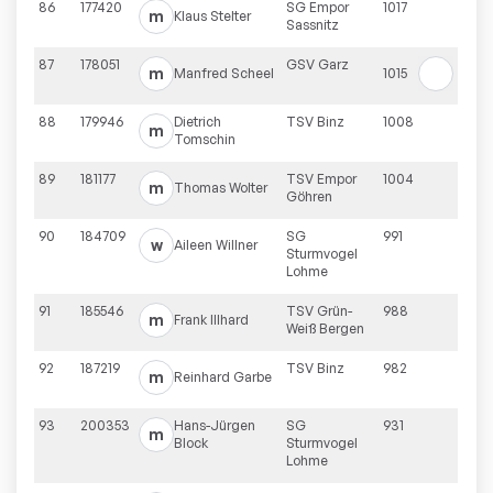
86
177420
SG Empor
1017
m
Klaus
Stelter
Sassnitz
87
178051
GSV Garz
m
Manfred
Scheel
1015
88
179946
Dietrich
TSV Binz
1008
m
Tomschin
89
181177
TSV Empor
1004
m
Thomas
Wolter
Göhren
90
184709
SG
991
w
Aileen
Willner
Sturmvogel
Lohme
91
185546
TSV Grün-
988
m
Frank
Illhard
Weiß Bergen
92
187219
TSV Binz
982
m
Reinhard
Garbe
93
200353
Hans-Jürgen
SG
931
m
Block
Sturmvogel
Lohme