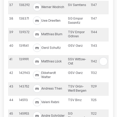
37
138292
SV Samtens
1147
m
Werner
Wodrich
38
138371
SG Empor
1147
m
Uwe
Dreeßen
Sassnitz
39
139372
TSV Empor
1144
m
Matthias
Blum
Göhren
40
139541
GSV Garz
1143
m
Gerd
Schultz
41
139991
SSV Wittow-
m
Matthias
Lück
1142
Ost
42
142943
Ekkehardt
GSV Garz
1132
m
Walter
43
143752
TSV Grün-
1129
m
Andreas
Then
Weiß Bergen
44
145113
TSV Binz
1125
m
Valerii
Rebrii
45
145953
SG
1122
m
Andre
Schröder