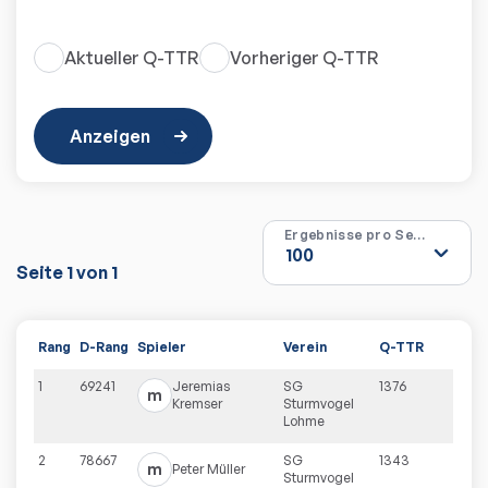
Aktueller Q-TTR
Vorheriger Q-TTR
Anzeigen
Ergebnisse pro Seite
Seite
1
von
1
Rang
D-Rang
Spieler
Verein
Q-TTR
1
69241
Jeremias
SG
1376
m
Kremser
Sturmvogel
Lohme
2
78667
SG
1343
m
Peter
Müller
Sturmvogel