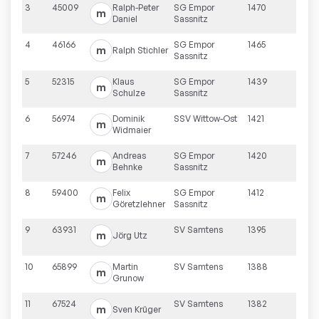
3
45009
Ralph-Peter
SG Empor
1470
m
Daniel
Sassnitz
4
46166
SG Empor
1465
m
Ralph
Stichler
Sassnitz
5
52315
Klaus
SG Empor
1439
m
Schulze
Sassnitz
6
56974
Dominik
SSV Wittow-Ost
1421
m
Widmaier
7
57246
Andreas
SG Empor
1420
m
Behnke
Sassnitz
8
59400
Felix
SG Empor
1412
m
Göretzlehner
Sassnitz
9
63931
SV Samtens
1395
m
Jörg
Utz
10
65899
Martin
SV Samtens
1388
m
Grunow
11
67524
SV Samtens
1382
m
Sven
Krüger