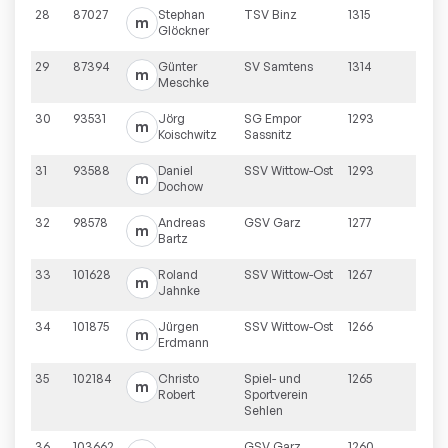
28
87027
Stephan
TSV Binz
1315
m
Glöckner
29
87394
Günter
SV Samtens
1314
m
Meschke
30
93531
Jörg
SG Empor
1293
m
Koischwitz
Sassnitz
31
93588
Daniel
SSV Wittow-Ost
1293
m
Dochow
32
98578
Andreas
GSV Garz
1277
m
Bartz
33
101628
Roland
SSV Wittow-Ost
1267
m
Jahnke
34
101875
Jürgen
SSV Wittow-Ost
1266
m
Erdmann
35
102184
Christo
Spiel- und
1265
m
Robert
Sportverein
Sehlen
36
103662
GSV Garz
1260