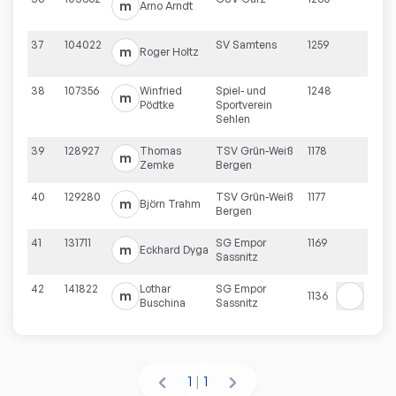
m
Arno
Arndt
37
104022
SV Samtens
1259
m
Roger
Holtz
38
107356
Winfried
Spiel- und
1248
m
Pödtke
Sportverein
Sehlen
39
128927
Thomas
TSV Grün-Weiß
1178
m
Zemke
Bergen
40
129280
TSV Grün-Weiß
1177
m
Björn
Trahm
Bergen
41
131711
SG Empor
1169
m
Eckhard
Dyga
Sassnitz
42
141822
Lothar
SG Empor
m
1136
Buschina
Sassnitz
1
|
1