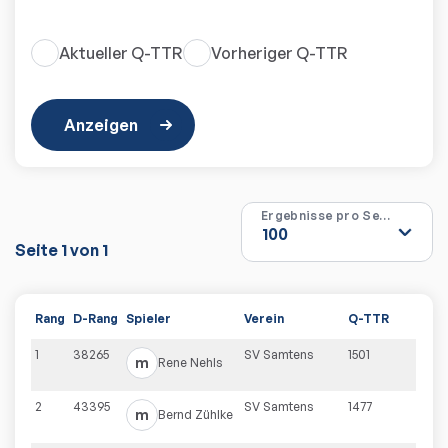
Aktueller Q-TTR
Vorheriger Q-TTR
Anzeigen
Ergebnisse pro Seite
Seite
1
von
1
Rang
D-Rang
Spieler
Verein
Q-TTR
1
38265
SV Samtens
1501
m
Rene
Nehls
2
43395
SV Samtens
1477
m
Bernd
Zühlke