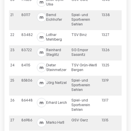
m
Ulke
21
80117
Bernd
Spiel- und
1338
m
Eichhofer
Sportverein
Sehlen
22
83482
Lothar
TSV Binz
1327
m
Mehlberg
23
83722
Reinhard
SG Empor
1326
m
Steglitz
Sassnitz
24
84115
Dieter
TSV Grün-Weiß
1325
m
Steinmetzer
Bergen
25
85806
Spiel- und
1319
m
Jörg
Neitzel
Sportverein
Sehlen
26
86448
Spiel- und
1317
m
Erhard
Lerch
Sportverein
Sehlen
27
86986
GSV Garz
1315
m
Marko
Haß