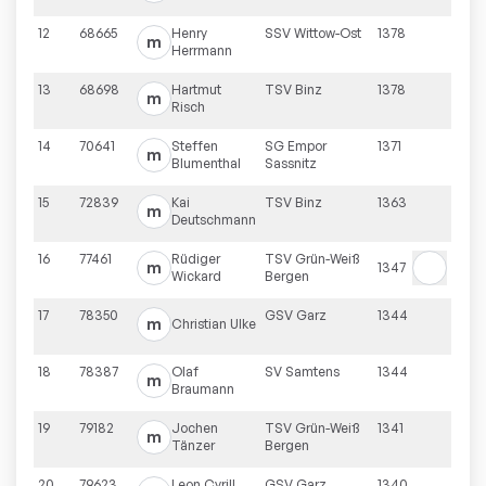
12
68665
Henry
SSV Wittow-Ost
1378
m
Herrmann
13
68698
Hartmut
TSV Binz
1378
m
Risch
14
70641
Steffen
SG Empor
1371
m
Blumenthal
Sassnitz
15
72839
Kai
TSV Binz
1363
m
Deutschmann
16
77461
Rüdiger
TSV Grün-Weiß
m
1347
Wickard
Bergen
17
78350
GSV Garz
1344
m
Christian
Ulke
18
78387
Olaf
SV Samtens
1344
m
Braumann
19
79182
Jochen
TSV Grün-Weiß
1341
m
Tänzer
Bergen
20
79623
Leon Cyrill
GSV Garz
1340