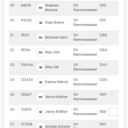
29
88570
Stephan
SV
1310
m
Könicke
Remmesweiler
30
94200
SV
1291
w
Gabi
Brehm
Remmesweiler
31
95131
SV
1288
m
Michael
Hahn
Remmesweiler
32
95746
SV
1286
m
Max
Ufer
Remmesweiler
33
108946
SV
1243
w
Mila
Ost
Remmesweiler
34
122434
SV
1200
w
Sabine
Petrick
Remmesweiler
35
125627
SV
1189
m
Yannis
Krämer
Remmesweiler
36
126013
SV
w
Jenny
Bößhar
1188
Remmesweiler
37
127308
SV
1183
w
Andrea
Scherer