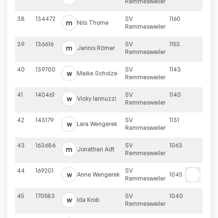
Remmesweiler
38
134472
SV
1160
m
Nils
Thome
Remmesweiler
39
136616
SV
1153
m
Jannis
Römer
Remmesweiler
40
139700
SV
1143
w
Maike
Scholze
Remmesweiler
41
140461
SV
1140
w
Vicky
Iannuzzi
Remmesweiler
42
143179
SV
1131
w
Lara
Wengerek
Remmesweiler
43
163686
SV
1063
m
Jonathan
Adt
Remmesweiler
44
169201
SV
w
Anne
Wengerek
1045
Remmesweiler
45
170583
SV
1040
w
Ida
Krob
Remmesweiler