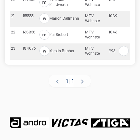
m
Klindworth
Wohnste
21
155555
MTV
1089
w
Marion
Dallmann
Wohnste
22
168858
MTV
1046
m
Kai
Siebert
Wohnste
23
184076
MTV
w
Kerstin
Bucher
993
Wohnste
1
|
1