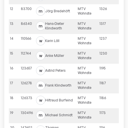
12
83700
MTV
1326
m
Jörg
Bredehöft
Wohnste
13
86340
Hans-Dieter
MTV
1317
m
Klindworth
Wohnste
14
110566
MTV
1237
w
Karin
Löll
Wohnste
15
112744
MTV
1230
w
Anke
Müller
Wohnste
16
123657
MTV
1195
w
Astrid
Peters
Wohnste
17
126278
MTV
1187
m
Frank
Klindworth
Wohnste
18
126373
MTV
1186
w
Hiltraud
Burfeind
Wohnste
19
130496
MTV
1173
m
Michael
Schmidt
Wohnste
20
147602
Thomas
MTV
1116