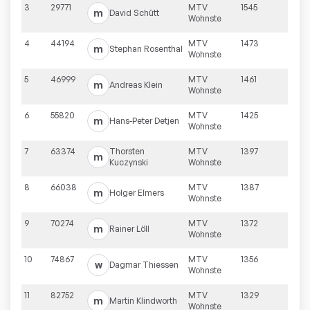
3
29771
MTV
1545
m
David
Schütt
Wohnste
4
44194
MTV
1473
m
Stephan
Rosenthal
Wohnste
5
46999
MTV
1461
m
Andreas
Klein
Wohnste
6
55820
MTV
1425
m
Hans-Peter
Detjen
Wohnste
7
63374
Thorsten
MTV
1397
m
Kuczynski
Wohnste
8
66038
MTV
1387
m
Holger
Elmers
Wohnste
9
70274
MTV
1372
m
Rainer
Löll
Wohnste
10
74867
MTV
1356
w
Dagmar
Thiessen
Wohnste
11
82752
MTV
1329
m
Martin
Klindworth
Wohnste