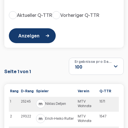
Aktueller Q-TTR
Vorheriger Q-TTR
Anzeigen
Ergebnisse pro Seite
Seite
1
von
1
Rang
D-Rang
Spieler
Verein
Q-TTR
1
25245
MTV
1571
m
Niklas
Detjen
Wohnste
2
29322
MTV
1547
m
Erich-Heiko
Ruiter
Wohnste