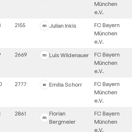
München
e.V.
8
2155
FC Bayern
Julian
Inkis
m
München
e.V.
9
2669
FC Bayern
Luis
Wildenauer
m
München
e.V.
0
2777
FC Bayern
Emilia
Schorr
w
München
e.V.
1
2861
Florian
FC Bayern
m
Bergmeier
München
e.V.