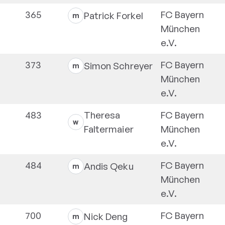
365
FC Bayern
Patrick
Forkel
m
München
e.V.
373
FC Bayern
Simon
Schreyer
m
München
e.V.
483
Theresa
FC Bayern
w
Faltermaier
München
e.V.
484
FC Bayern
Andis
Qeku
m
München
e.V.
700
FC Bayern
Nick
Deng
m