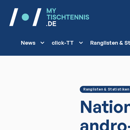
News
click-TT
Ranglisten & St
Ranglisten & Statistiken
Natio
andro