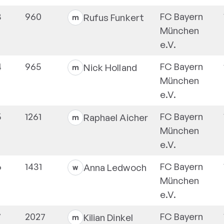
3
960
FC Bayern
Rufus
Funkert
m
München
e.V.
4
965
FC Bayern
Nick
Holland
m
München
e.V.
5
1261
FC Bayern
Raphael
Aicher
m
München
e.V.
6
1431
FC Bayern
Anna
Ledwoch
w
München
e.V.
7
2027
FC Bayern
Kilian
Dinkel
m