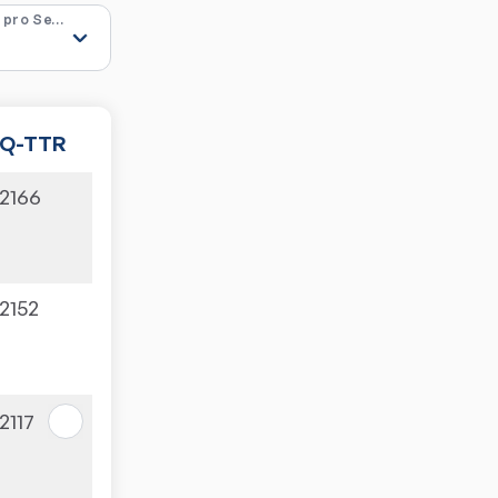
Ergebnisse pro Seite
Q-TTR
2166
2152
2117