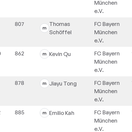
München
e.V.
807
Thomas
FC Bayern
m
Schöffel
München
e.V.
0
862
FC Bayern
Kevin
Qu
m
München
e.V.
878
FC Bayern
Jiayu
Tong
m
München
e.V.
2
885
FC Bayern
Emilio
Kah
m
München
e.V.