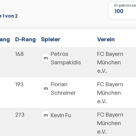
e
1
von
2
ang
D-Rang
Spieler
Verein
168
Petros
FC Bayern
m
Sampakidis
München
e.V.
193
Florian
FC Bayern
m
Schreiner
München
e.V.
273
FC Bayern
Kevin
Fu
m
München
e.V.