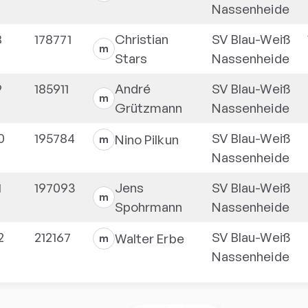
Nassenheide
8
178771
Christian
SV Blau-Weiß
m
Stars
Nassenheide
9
185911
André
SV Blau-Weiß
m
Grützmann
Nassenheide
0
195784
SV Blau-Weiß
Nino
Pilkun
m
Nassenheide
1
197093
Jens
SV Blau-Weiß
m
Spohrmann
Nassenheide
2
212167
SV Blau-Weiß
Walter
Erbe
m
Nassenheide