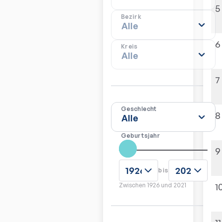
5
Bezirk
6
Kreis
7
Geschlecht
8
Geburtsjahr
9
bis
1
Zwischen
1926
und
2021