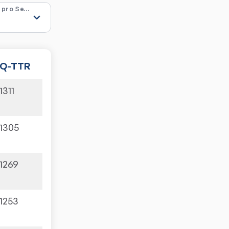
Ergebnisse pro Seite
Q-TTR
1311
1305
1269
1253