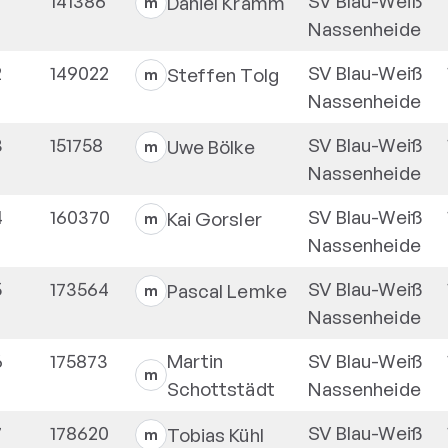
141386
SV Blau-Weiß
Daniel
Kramm
m
Nassenheide
2
149022
SV Blau-Weiß
Steffen
Tolg
m
Nassenheide
3
151758
SV Blau-Weiß
Uwe
Bölke
m
Nassenheide
4
160370
SV Blau-Weiß
Kai
Gorsler
m
Nassenheide
5
173564
SV Blau-Weiß
Pascal
Lemke
m
Nassenheide
6
175873
Martin
SV Blau-Weiß
m
Schottstädt
Nassenheide
7
178620
SV Blau-Weiß
Tobias
Kühl
m