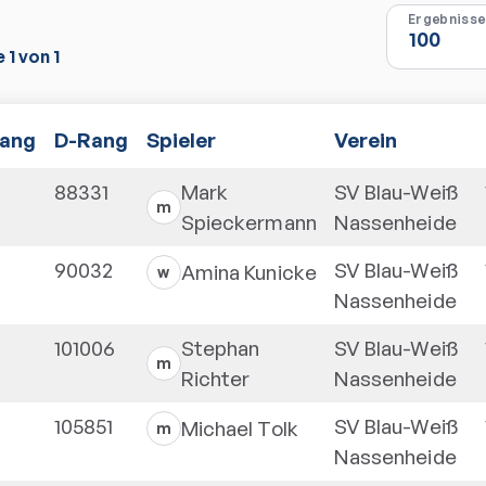
e
1
von
1
ang
D-Rang
Spieler
Verein
88331
Mark
SV Blau-Weiß
m
Spieckermann
Nassenheide
90032
SV Blau-Weiß
Amina
Kunicke
w
Nassenheide
101006
Stephan
SV Blau-Weiß
m
Richter
Nassenheide
105851
SV Blau-Weiß
Michael
Tolk
m
Nassenheide