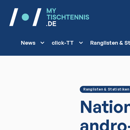
News
click-TT
Ranglisten & St
Ranglisten & Statistiken
Natio
andro