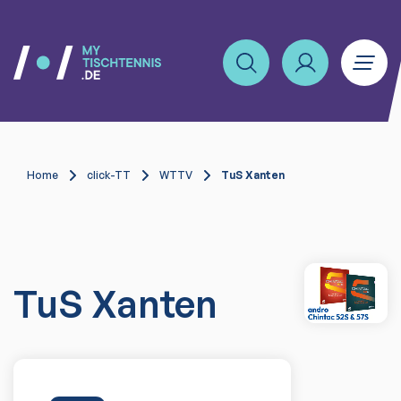
Home
click-TT
WTTV
TuS Xanten
TuS Xanten