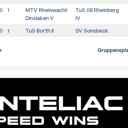
30
1
MTV Rheinwacht
TuS 08 Rheinberg
Dinslaken V
IV
30
1
TuS Borth II
SV Sonsbeck
n
Gruppenspie