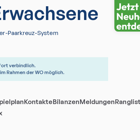
 Erwachsene
er-Paarkreuz-System
fort verbindlich.
r im Rahmen der WO möglich.
ielplan
Kontakte
Bilanzen
Meldungen
Ranglis
x