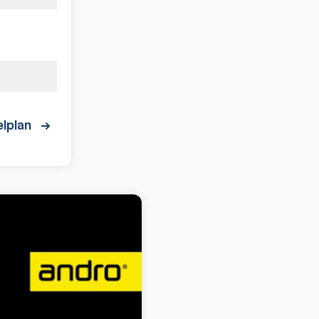
lplan