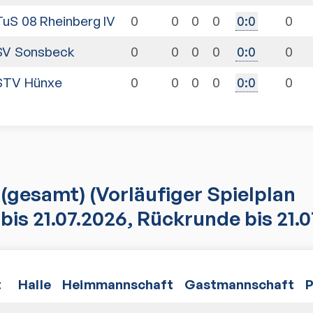
TuS 08 Rheinberg IV
0
0
0
0
0
0
:
0
SV Sonsbeck
0
0
0
0
0
0
:
0
STV Hünxe
0
0
0
0
0
0
:
0
(gesamt)
(Vorläufiger Spielplan
bis 21.07.2026, Rückrunde bis 21.0
t
Halle
Heimmannschaft
Gastmannschaft