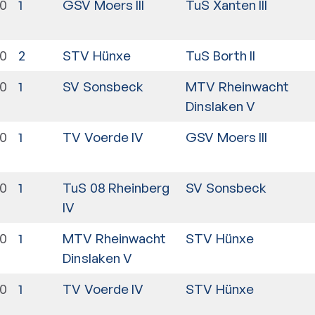
30
1
GSV Moers III
TuS Xanten III
30
2
STV Hünxe
TuS Borth II
30
1
SV Sonsbeck
MTV Rheinwacht
Dinslaken V
30
1
TV Voerde IV
GSV Moers III
30
1
TuS 08 Rheinberg
SV Sonsbeck
IV
30
1
MTV Rheinwacht
STV Hünxe
Dinslaken V
30
1
TV Voerde IV
STV Hünxe