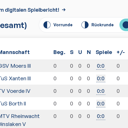
m digitalen Spielbericht!
esamt)
Vorrunde
Rückrunde
Mannschaft
Beg.
S
U
N
Spiele
+/-
GSV Moers III
0
0
0
0
0
0
:
0
TuS Xanten III
0
0
0
0
0
0
:
0
TV Voerde IV
0
0
0
0
0
0
:
0
TuS Borth II
0
0
0
0
0
0
:
0
MTV Rheinwacht
0
0
0
0
0
0
:
0
Dinslaken V