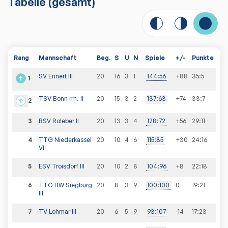
Tabelle
(gesamt)
Rang
Mannschaft
Beg.
S
U
N
Spiele
+/-
Punkte
SV Ennert III
20
16
3
1
144
:
56
+88
35
:
5
1
TSV Bonn rrh. II
20
15
3
2
137
:
63
+74
33
:
7
2
3
BSV Roleber II
20
13
3
4
128
:
72
+56
29
:
11
4
TTG Niederkassel
20
10
4
6
115
:
85
+30
24
:
16
VI
5
ESV Troisdorf III
20
10
2
8
104
:
96
+8
22
:
18
6
TTC BW Siegburg
20
8
3
9
100
:
100
0
19
:
21
III
7
TV Lohmar III
20
6
5
9
93
:
107
-14
17
:
23