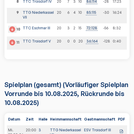
8
TTC Troisdorf IV
20
7
3
10
86
:
114
-28
17
:
23
9
TTG Niederkassel
20
6
4
10
85
:
115
-30
16
:
24
VII
TTC Eschmar III
20
3
2
15
72
:
128
-56
8
:
32
10
TTC Troisdorf V
20
0
0
20
36
:
164
-128
0
:
40
11
Spielplan
(gesamt)
(Vorläufiger Spielplan
Vorrunde bis 10.08.2025, Rückrunde bis
10.08.2025)
Datum
Zeit
Halle
Heimmannschaft
Gastmannschaft
PDF
Spi
Mi.
20:00
3
TTG Niederkassel
ESV Troisdorf III
8:2