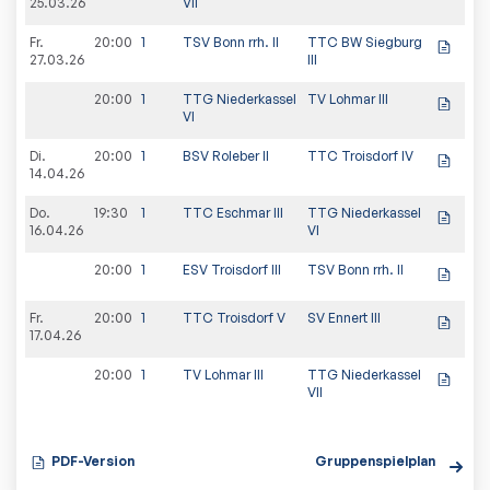
25.03.26
VII
Fr.
20:00
1
TSV Bonn rrh. II
TTC BW Siegburg
6:4
27.03.26
III
20:00
1
TTG Niederkassel
TV Lohmar III
5:5
VI
Di.
20:00
1
BSV Roleber II
TTC Troisdorf IV
7:3
14.04.26
Do.
19:30
1
TTC Eschmar III
TTG Niederkassel
1:9
16.04.26
VI
20:00
1
ESV Troisdorf III
TSV Bonn rrh. II
2:8
Fr.
20:00
1
TTC Troisdorf V
SV Ennert III
1:9
17.04.26
20:00
1
TV Lohmar III
TTG Niederkassel
5:5
VII
PDF-Version
Gruppenspielplan