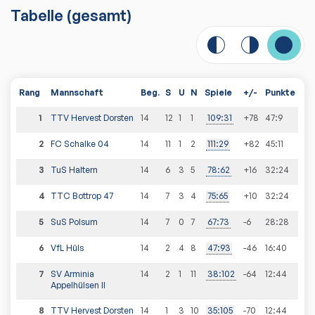
Tabelle
(gesamt)
Rang
Mannschaft
Beg.
S
U
N
Spiele
+/-
Punkte
1
TTV Hervest Dorsten
14
12
1
1
109
:
31
+78
47
:
9
2
FC Schalke 04
14
11
1
2
111
:
29
+82
45
:
11
3
TuS Haltern
14
6
3
5
78
:
62
+16
32
:
24
4
TTC Bottrop 47
14
7
3
4
75
:
65
+10
32
:
24
5
SuS Polsum
14
7
0
7
67
:
73
-6
28
:
28
6
VfL Hüls
14
2
4
8
47
:
93
-46
16
:
40
7
SV Arminia
14
2
1
11
38
:
102
-64
12
:
44
Appelhülsen II
8
TTV Hervest Dorsten
14
1
3
10
35
:
105
-70
12
:
44