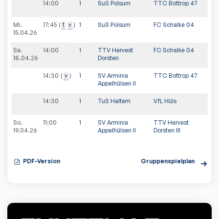
14:00
1
SuS Polsum
TTC Bottrop 47
Mi.
17:45
t
v
1
SuS Polsum
FC Schalke 04
15.04.26
Sa.
14:00
1
TTV Hervest
FC Schalke 04
18.04.26
Dorsten
14:30
v
1
SV Arminia
TTC Bottrop 47
Appelhülsen II
14:30
1
TuS Haltern
VfL Hüls
So.
11:00
1
SV Arminia
TTV Hervest
19.04.26
Appelhülsen II
Dorsten III
PDF-Version
Gruppenspielplan