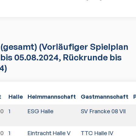
(gesamt)
(Vorläufiger Spielplan
bis 05.08.2024, Rückrunde bis
4)
t
Halle
Heimmannschaft
Gastmannschaft
00
1
ESG Halle
SV Francke 08 VII
00
1
Eintracht Halle V
TTC Halle IV