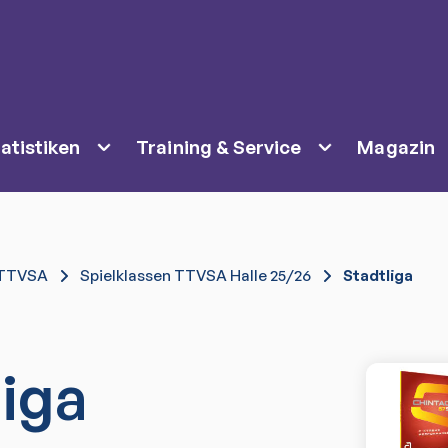
atistiken
Training & Service
Magazin
TTVSA
Spielklassen TTVSA Halle 25/26
Stadtliga
liga