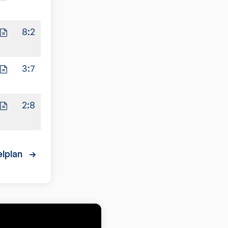
8:2
3:7
2:8
lplan