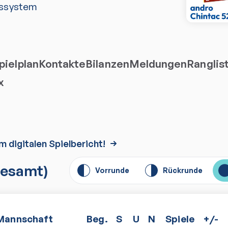
ssystem
ielplan
Kontakte
Bilanzen
Meldungen
Ranglis
x
m digitalen Spielbericht!
esamt)
Vorrunde
Rückrunde
Mannschaft
Beg.
S
U
N
Spiele
+/-