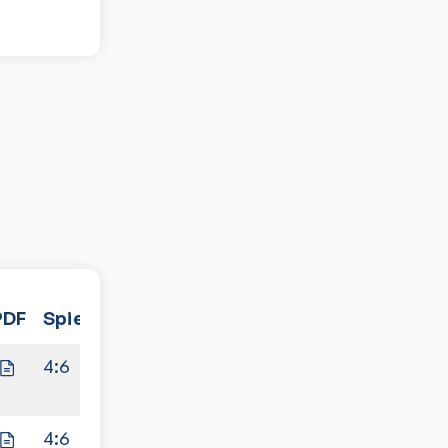
PDF
Spiele
4:6
4:6