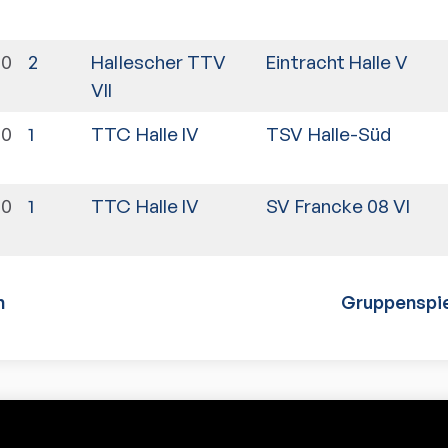
00
2
Hallescher TTV
Eintracht Halle V
VII
00
1
TTC Halle IV
TSV Halle-Süd
00
1
TTC Halle IV
SV Francke 08 VI
n
Gruppenspie