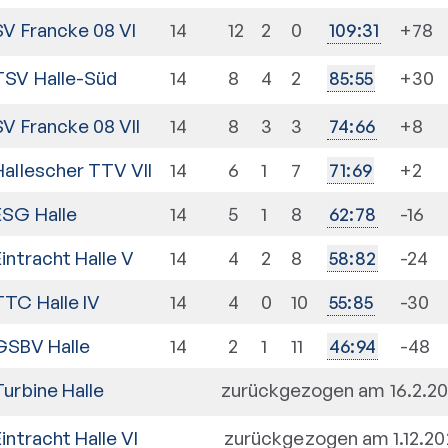
SV Francke 08 VI
14
12
2
0
+78
109
:
31
TSV Halle-Süd
14
8
4
2
+30
85
:
55
SV Francke 08 VII
14
8
3
3
+8
74
:
66
Hallescher TTV VII
14
6
1
7
+2
71
:
69
ESG Halle
14
5
1
8
-16
62
:
78
Eintracht Halle V
14
4
2
8
-24
58
:
82
TTC Halle IV
14
4
0
10
-30
55
:
85
GSBV Halle
14
2
1
11
-48
46
:
94
Turbine Halle
zurückgezogen am 16.2.2
Eintracht Halle VI
zurückgezogen am 1.12.20