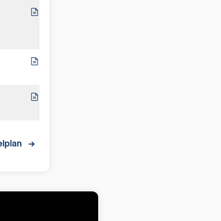
0:7
0:7
5:2
lplan