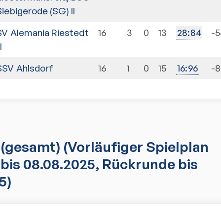
Siebigerode (SG) II
SV Alemania Riestedt
16
3
0
13
-5
28
:
84
II
SSV Ahlsdorf
16
1
0
15
-
16
:
96
(gesamt)
(Vorläufiger Spielplan
bis 08.08.2025, Rückrunde bis
5)