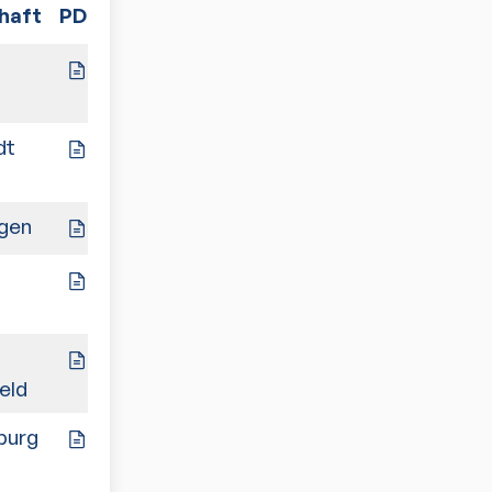
haft
PDF
Spiele
3:4
dt
2:5
ngen
7:0
7:0
7:0
eld
burg
6:1