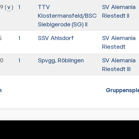
09
1
TTV
SV Alemania
v
Klostermansfeld/BSC
Riestedt II
Siebigerode (SG) II
5
1
SSV Ahlsdorf
SV Alemania
Riestedt
00
1
Spvgg. Röblingen
SV Alemania
Riestedt III
n
Gruppenspie