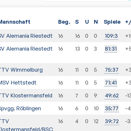
Mannschaft
Beg.
S
U
N
Spiele
+/
SV Alemania Riestedt
16
16
0
0
+
109
:
3
SV Alemania Riestedt
16
13
0
3
+
81
:
31
I
TTV Wimmelburg
16
11
0
5
+
75
:
37
MSV Hettstedt
16
11
0
5
+
71
:
41
TTV Klostermansfeld
16
7
0
9
-1
49
:
62
Spvgg. Röblingen
16
6
0
10
-4
35
:
77
TTV
16
4
0
12
-3
39
:
72
Klostermansfeld/BSC