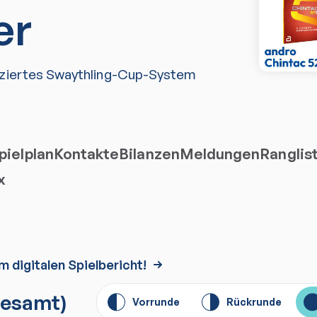
er
iziertes Swaythling-Cup-System
ielplan
Kontakte
Bilanzen
Meldungen
Ranglis
x
m digitalen Spielbericht!
esamt)
Vorrunde
Rückrunde