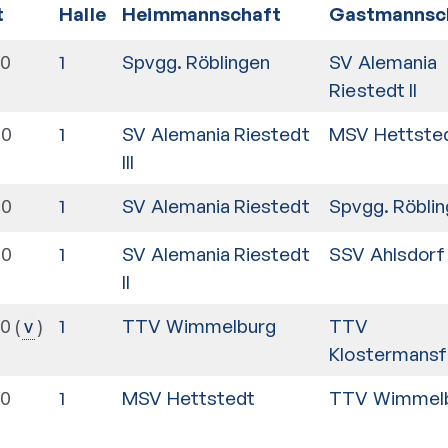
t
Halle
Heimmannschaft
Gastmannsc
00
1
Spvgg. Röblingen
SV Alemania
Riestedt II
00
1
SV Alemania Riestedt
MSV Hettste
III
00
1
SV Alemania Riestedt
Spvgg. Röbli
00
1
SV Alemania Riestedt
SSV Ahlsdorf
II
30
1
TTV Wimmelburg
TTV
v
Klostermansf
00
1
MSV Hettstedt
TTV Wimmel