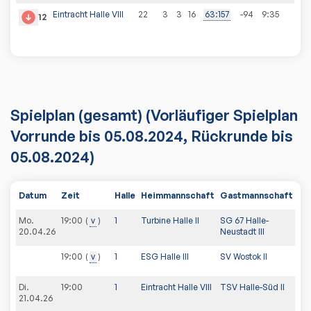
Eintracht Halle VIII
22
3
3
16
63
:
157
-94
9
:
35
12
Spielplan
(gesamt)
(Vorläufiger Spielplan
Vorrunde bis 05.08.2024, Rückrunde bis
05.08.2024)
Datum
Zeit
Halle
Heimmannschaft
Gastmannschaft
PD
Mo.
19:00
v
1
Turbine Halle II
SG 67 Halle-
20.04.26
Neustadt III
19:00
v
1
ESG Halle III
SV Wostok II
Di.
19:00
1
Eintracht Halle VIII
TSV Halle-Süd II
21.04.26