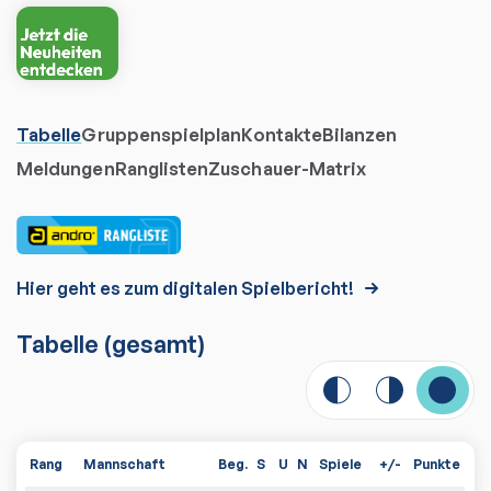
Tabelle
Gruppenspielplan
Kontakte
Bilanzen
Meldungen
Ranglisten
Zuschauer-Matrix
Hier geht es zum digitalen Spielbericht!
Tabelle
(gesamt)
Rang
Mannschaft
Beg.
S
U
N
Spiele
+/-
Punkte