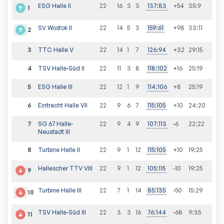
ESG Halle II
22
16
3
3
137
:
83
+54
35
:
9
1
SV Wostok II
22
14
5
3
159
:
61
+98
33
:
11
2
3
TTC Halle V
22
14
1
7
126
:
94
+32
29
:
15
4
TSV Halle-Süd II
22
11
3
8
118
:
102
+16
25
:
19
5
ESG Halle III
22
12
1
9
114
:
106
+8
25
:
19
6
Eintracht Halle VII
22
9
6
7
115
:
105
+10
24
:
20
7
SG 67 Halle-
22
9
4
9
107
:
113
-6
22
:
22
Neustadt III
8
Turbine Halle II
22
9
1
12
115
:
105
+10
19
:
25
Hallescher TTV VIII
22
9
1
12
105
:
115
-10
19
:
25
9
Turbine Halle III
22
7
1
14
85
:
135
-50
15
:
29
10
TSV Halle-Süd III
22
3
3
16
76
:
144
-68
9
:
35
11