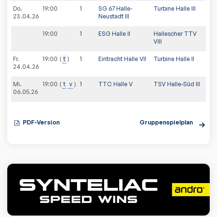
Do.
19:00
1
SG 67 Halle-
Turbine Halle III
23.04.26
Neustadt III
19:00
1
ESG Halle II
Hallescher TTV
VIII
Fr.
19:00
t
1
Eintracht Halle VII
Turbine Halle II
24.04.26
Mi.
19:00
t
v
1
TTC Halle V
TSV Halle-Süd III
06.05.26
PDF-Version
Gruppenspielplan