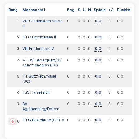
Rang
Mannschaft
Beg.
S
U
N
Spiele
+/-
Punkte
1
VfL Güldenstern Stade
0
0
0
0
0
:
0
0
0
:
0
III
2
TTC Drochtersen II
0
0
0
0
0
:
0
0
0
:
0
3
VfL Fredenbeck IV
0
0
0
0
0
:
0
0
0
:
0
4
MTSV Oederquart/SV
0
0
0
0
0
:
0
0
0
:
0
Krummendeich (SG)
5
TT Bützfleth/Assel
0
0
0
0
0
:
0
0
0
:
0
(SG)
6
TuS Harsefeld II
0
0
0
0
0
:
0
0
0
:
0
7
SV
0
0
0
0
0
:
0
0
0
:
0
Agathenburg/Dollern
TTG Buxtehude (SG) IV
0
0
0
0
0
:
0
0
0
:
0
8