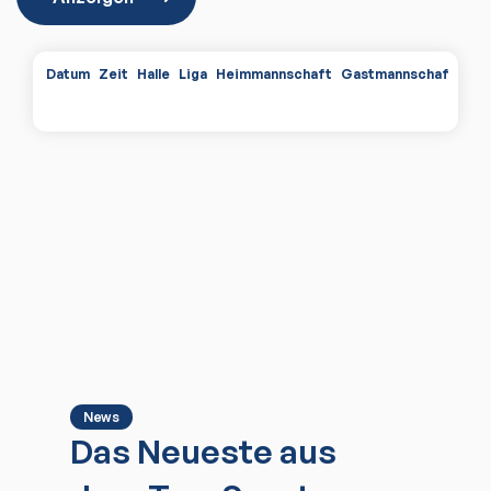
Datum
Zeit
Halle
Liga
Heimmannschaft
Gastmannschaft
Spi
News
Das Neueste aus