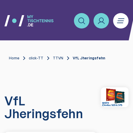
Home
click-TT
TTVN
VfL Jheringsfehn
VfL
Jheringsfehn