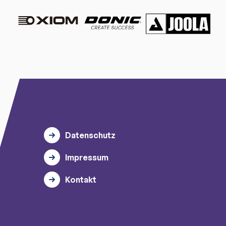
Datenschutz
Impressum
Kontakt