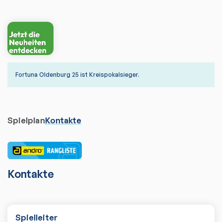
Fortuna Oldenburg 25 ist Kreispokalsieger.
Spielplan
Kontakte
Kontakte
Spielleiter