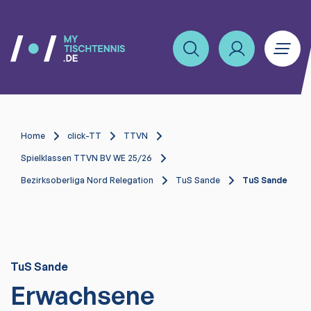
Home
click-TT
TTVN
Spielklassen TTVN BV WE 25/26
Bezirksoberliga Nord Relegation
TuS Sande
TuS Sande
TuS Sande
Erwachsene