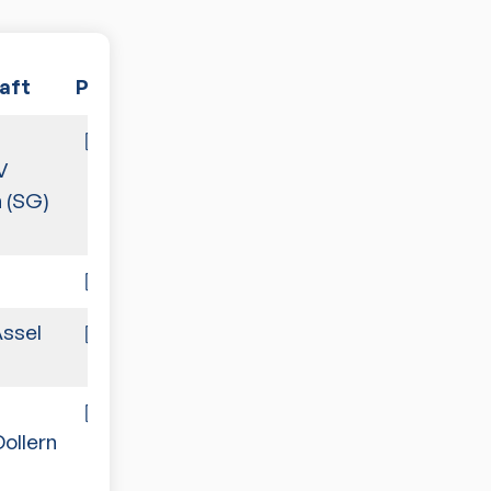
aft
PDF
Spiele
7:3
V
 (SG)
7:3
Assel
2:8
10:0
ollern