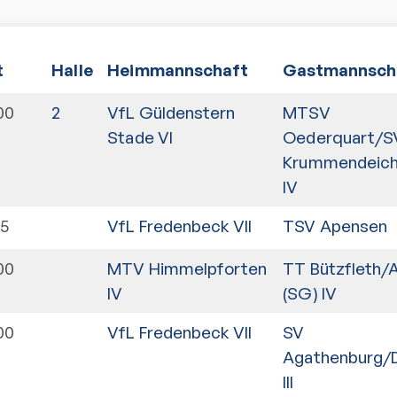
t
Halle
Heimmannschaft
Gastmannsch
00
2
VfL Güldenstern
MTSV
Stade VI
Oederquart/S
Krummendeich
IV
15
VfL Fredenbeck VII
TSV Apensen
00
MTV Himmelpforten
TT Bützfleth/
IV
(SG) IV
00
VfL Fredenbeck VII
SV
Agathenburg/D
III