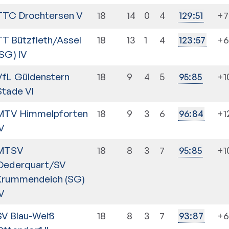
TTC Drochtersen V
18
14
0
4
+7
129
:
51
TT Bützfleth/Assel
18
13
1
4
+
123
:
57
(SG) IV
VfL Güldenstern
18
9
4
5
+1
95
:
85
Stade VI
MTV Himmelpforten
18
9
3
6
+1
96
:
84
IV
MTSV
18
8
3
7
+1
95
:
85
Oederquart/SV
Krummendeich (SG)
IV
SV Blau-Weiß
18
8
3
7
+
93
:
87