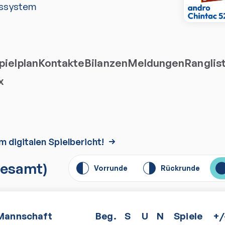
ssystem
ielplan
Kontakte
Bilanzen
Meldungen
Ranglis
x
m digitalen Spielbericht!
esamt)
Vorrunde
Rückrunde
Mannschaft
Beg.
S
U
N
Spiele
+/