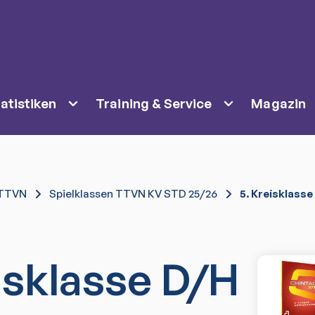
atistiken
Training & Service
Magazin
TTVN
Spielklassen TTVN KV STD 25/26
5. Kreisklasse
isklasse D/H