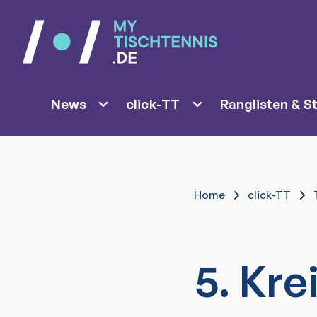
News
click-TT
Ranglisten & St
Home
click-TT
5. Kre