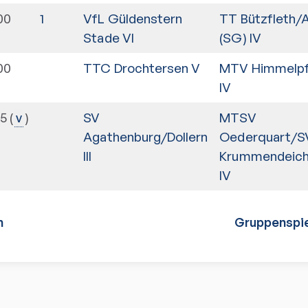
00
1
VfL Güldenstern
TT Bützfleth/
Stade VI
(SG) IV
00
TTC Drochtersen V
MTV Himmelpf
IV
15
SV
MTSV
v
Agathenburg/Dollern
Oederquart/S
III
Krummendeich
IV
n
Gruppenspie