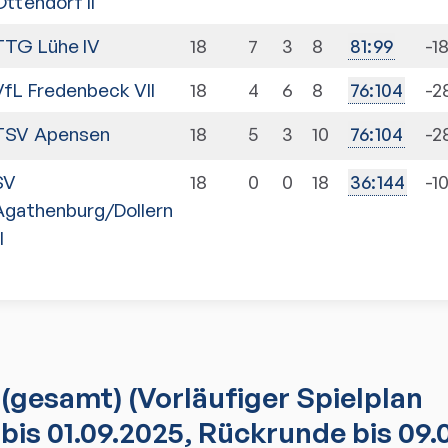
Ottendorf II
TTG Lühe IV
18
7
3
8
-1
81
:
99
VfL Fredenbeck VII
18
4
6
8
-2
76
:
104
TSV Apensen
18
5
3
10
-2
76
:
104
SV
18
0
0
18
-1
36
:
144
Agathenburg/Dollern
II
(gesamt)
(Vorläufiger Spielplan
bis 01.09.2025, Rückrunde bis 09.