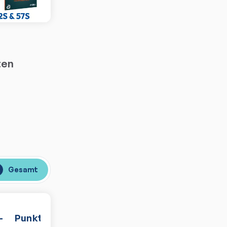
ten
Gesamt
-
Punkte