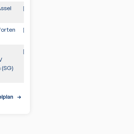
Assel
7:3
orten
10:0
1:9
V
 (SG)
lplan