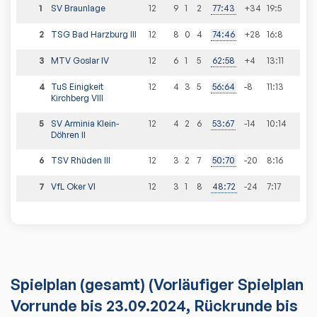
1
SV Braunlage
12
9
1
2
77
:
43
+34
19
:
5
2
TSG Bad Harzburg III
12
8
0
4
74
:
46
+28
16
:
8
3
MTV Goslar IV
12
6
1
5
62
:
58
+4
13
:
11
4
TuS Einigkeit
12
4
3
5
56
:
64
-8
11
:
13
Kirchberg VIII
5
SV Arminia Klein-
12
4
2
6
53
:
67
-14
10
:
14
Döhren II
6
TSV Rhüden III
12
3
2
7
50
:
70
-20
8
:
16
7
VfL Oker VI
12
3
1
8
48
:
72
-24
7
:
17
Spielplan
(gesamt)
(Vorläufiger Spielplan
Vorrunde bis 23.09.2024, Rückrunde bis