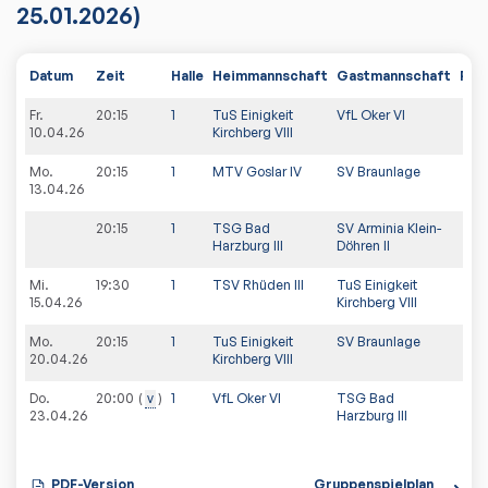
25.01.2026)
Datum
Zeit
Halle
Heimmannschaft
Gastmannschaft
PDF
Fr.
20:15
1
TuS Einigkeit
VfL Oker VI
10.04.26
Kirchberg VIII
Mo.
20:15
1
MTV Goslar IV
SV Braunlage
13.04.26
20:15
1
TSG Bad
SV Arminia Klein-
Harzburg III
Döhren II
Mi.
19:30
1
TSV Rhüden III
TuS Einigkeit
15.04.26
Kirchberg VIII
Mo.
20:15
1
TuS Einigkeit
SV Braunlage
20.04.26
Kirchberg VIII
Do.
20:00
v
1
VfL Oker VI
TSG Bad
23.04.26
Harzburg III
PDF-Version
Gruppenspielplan