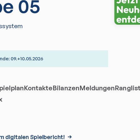
e 05
ssystem
de: 09.+10.05.2026
ielplan
Kontakte
Bilanzen
Meldungen
Ranglis
x
m digitalen Spielbericht!