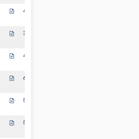
4:6
3:7
4:6
f
6:4
5:5
5:5