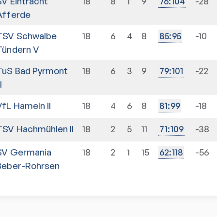
SV Eintracht
18
8
1
9
-28
76
:
104
Afferde
TSV Schwalbe
18
6
4
8
-10
85
:
95
Tündern V
TuS Bad Pyrmont
18
6
3
9
-22
79
:
101
II
VfL Hameln II
18
4
6
8
-18
81
:
99
TSV Hachmühlen II
18
2
5
11
-38
71
:
109
SV Germania
18
2
1
15
-56
62
:
118
Beber-Rohrsen