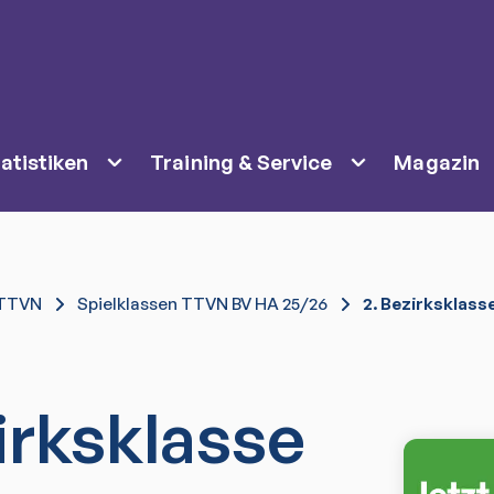
atistiken
Training & Service
Magazin
TTVN
Spielklassen TTVN BV HA 25/26
2. Bezirksklass
irksklasse