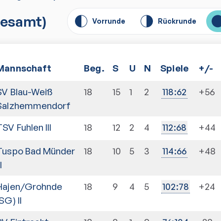
esamt)
Vorrunde
Rückrunde
Mannschaft
Beg.
S
U
N
Spiele
+/-
SV Blau-Weiß
18
15
1
2
+56
118
:
62
Salzhemmendorf
TSV Fuhlen III
18
12
2
4
+44
112
:
68
Tuspo Bad Münder
18
10
5
3
+48
114
:
66
II
Hajen/Grohnde
18
9
4
5
+24
102
:
78
SG) II