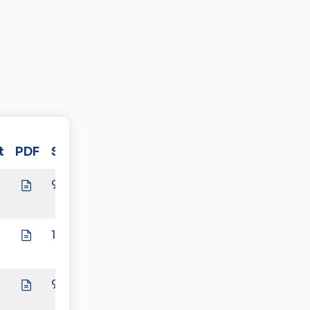
t
PDF
Spiele
9:1
10:0
NA
f
9:1