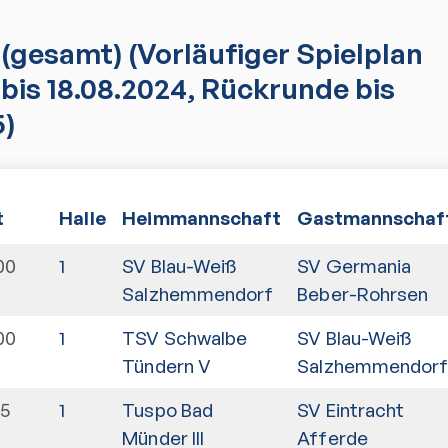
(gesamt)
(Vorläufiger Spielplan
bis 18.08.2024, Rückrunde bis
5)
t
Halle
Heimmannschaft
Gastmannschaf
00
1
SV Blau-Weiß
SV Germania
Salzhemmendorf
Beber-Rohrsen
00
1
TSV Schwalbe
SV Blau-Weiß
Tündern V
Salzhemmendor
15
1
Tuspo Bad
SV Eintracht
Münder III
Afferde