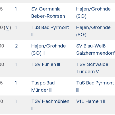
15
1
SV Germania
Hajen/Grohnde
Beber-Rohrsen
(SG) II
00
1
TuS Bad Pyrmont
Hajen/Grohnde
v
III
(SG) II
00
2
Hajen/Grohnde
SV Blau-Weiß
(SG) II
Salzhemmendor
00
1
TSV Fuhlen III
TSV Schwalbe
Tündern V
15
1
Tuspo Bad
TuS Bad Pyrmont
Münder III
III
30
1
TSV Hachmühlen
VfL Hameln II
II