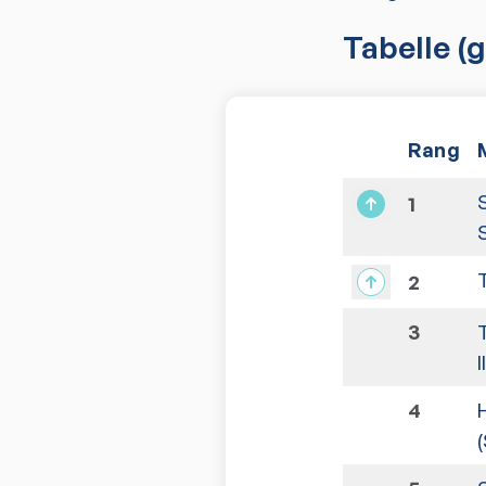
Tabelle
(g
Rang
1
2
3
I
4
(