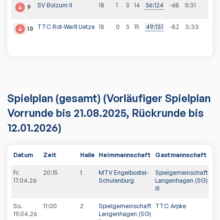
SV Bolzum II
18
1
3
14
56
:
124
-68
5
:
31
9
TTC Rot-Weiß Uetze
18
0
3
15
49
:
131
-82
3
:
33
10
Spielplan
(gesamt)
(Vorläufiger Spielplan
Vorrunde bis 21.08.2025, Rückrunde bis
12.01.2026)
Datum
Zeit
Halle
Heimmannschaft
Gastmannschaft
PD
Fr.
20:15
1
MTV Engelbostel-
Spielgemeinschaft
17.04.26
Schulenburg
Langenhagen (SG)
III
So.
11:00
2
Spielgemeinschaft
TTC Arpke
19.04.26
Langenhagen (SG)