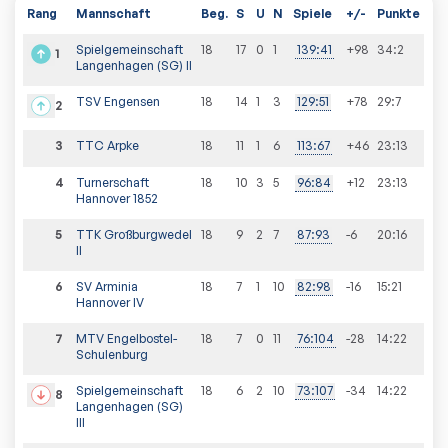
Rang
Mannschaft
Beg.
S
U
N
Spiele
+/-
Punkte
Spielgemeinschaft
18
17
0
1
139
:
41
+98
34
:
2
1
Langenhagen (SG) II
TSV Engensen
18
14
1
3
129
:
51
+78
29
:
7
2
3
TTC Arpke
18
11
1
6
113
:
67
+46
23
:
13
4
Turnerschaft
18
10
3
5
96
:
84
+12
23
:
13
Hannover 1852
5
TTK Großburgwedel
18
9
2
7
87
:
93
-6
20
:
16
II
6
SV Arminia
18
7
1
10
82
:
98
-16
15
:
21
Hannover IV
7
MTV Engelbostel-
18
7
0
11
76
:
104
-28
14
:
22
Schulenburg
Spielgemeinschaft
18
6
2
10
73
:
107
-34
14
:
22
8
Langenhagen (SG)
III