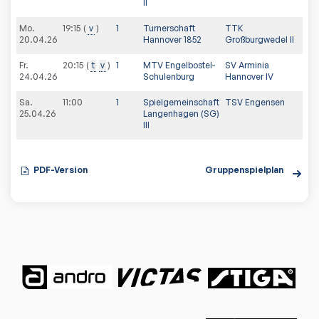
II
Mo.
19:15
v
1
Turnerschaft
TTK
20.04.26
Hannover 1852
Großburgwedel II
Fr.
20:15
t
v
1
MTV Engelbostel-
SV Arminia
24.04.26
Schulenburg
Hannover IV
Sa.
11:00
1
Spielgemeinschaft
TSV Engensen
25.04.26
Langenhagen (SG)
III
PDF-Version
Gruppenspielplan